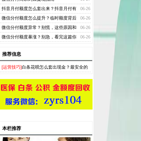
抖音月付额度怎么套出来？抖音月付有
06-26
额度付不了款吗？
微信分付额度怎么提升？临时额度背后
06-26
那些你必须知道的事！
微信分付额度异常？别慌，这些原因和
06-26
解决方法你一定要知道！
微信分付额度暴涨？别急，看完这篇你
06-26
就懂了！
推荐信息
[运营技巧]
白条花呗怎么套出现金？最安全的
方法 还支持分付 羊小咩 分期乐
本栏推荐