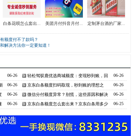
白条花呗怎么套出...
美团月付抖音月付...
定制茅台酒的厂家...
有额度付不了款吗？
和解决方法你一定要知道！
06-26
轻松驾驭鹿优选商城额度：变现秒到账，回
06-26
收商家全天在线！
新
06-26
京东白条额度扫码取现，秒到账的理想之
06-26
选！
度
06-26
微信分付额度异常？别慌，这些原因和解决
06-26
方法你一定要知道！
懂
06-26
京东白条额度怎么套出来？京东白条用多少
06-25
额度才能用