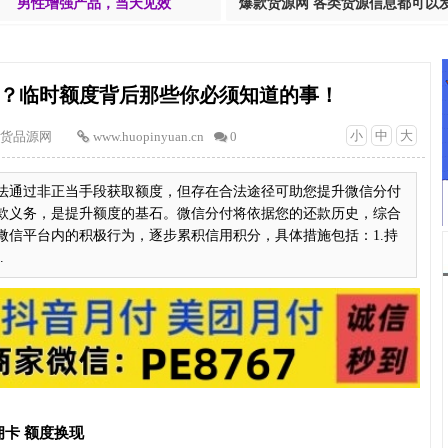
男性增强产品，当天见效
爆款货源网 各类货源信息都可以
？临时额度背后那些你必须知道的事！
小
中
大
货品源网
www.huopinyuan.cn
0
法通过非正当手段获取额度，但存在合法途径可助您提升微信分付
款义务，是提升额度的基石。微信分付将依据您的还款历史，综合
微信平台内的积极行为，逐步累积信用积分，具体措施包括：1.持
.
卡 额度换现