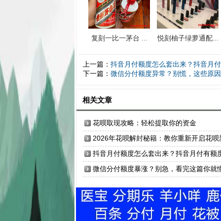
复刻一比一茅台 ...
悦刻柚子绿萝通配...
上一篇：
抖音月付额度怎么套出来？抖音月付
下一篇：
微信分付额度异常？别慌，这些原因
相关文章
花呗取现攻略：轻松提取你的资金
2026年花呗解封秘籍：教你重新开启花呗
篇章
抖音月付额度怎么套出来？抖音月付有额
付不了款吗？
微信分付额度暴涨？别急，看完这篇你就
了！