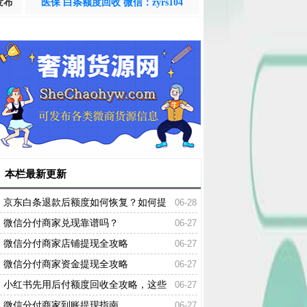
发布
医保 白条额度回收 微信：zyrs104
本栏最新更新
京东白条退款后额度如何恢复？如何提
06-28
升京东白条额度？
微信分付商家兑现靠谱吗？
06-27
微信分付商家店铺提现全攻略
06-27
微信分付商家资金提现全攻略
06-27
小红书先用后付额度回收全攻略，这些
06-27
坑别踩！
微信分付商家到账提现指南
06-27