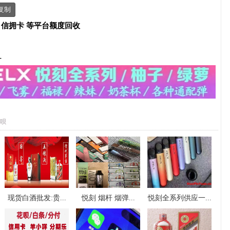
复制
、信拥卡 等平台额度回收
-
呗
现货白酒批发:贵...
悦刻 烟杆 烟弹...
悦刻全系列供应一...