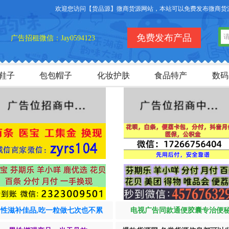
欢迎您访问【货品源】微商货源网站，本站可以免费发布微商货源信息
免费发布产品
广告招租微信：Jay0594123
鞋子
包包帽子
化妆护肤
食品特产
数码
男性滋补佳品,吃一粒做七次也不累
电视广告同款通便胶囊专治便