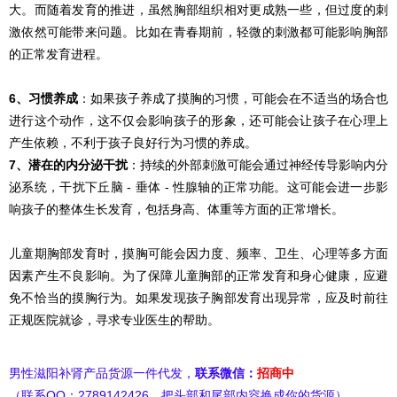
大。而随着发育的推进，虽然胸部组织相对更成熟一些，但过度的刺
激依然可能带来问题。比如在青春期前，轻微的刺激都可能影响胸部
的正常发育进程。
6、习惯养成
：如果孩子养成了摸胸的习惯，可能会在不适当的场合也
进行这个动作，这不仅会影响孩子的形象，还可能会让孩子在心理上
产生依赖，不利于孩子良好行为习惯的养成。
7、潜在的内分泌干扰
：持续的外部刺激可能会通过神经传导影响内分
泌系统，干扰下丘脑 - 垂体 - 性腺轴的正常功能。这可能会进一步影
响孩子的整体生长发育，包括身高、体重等方面的正常增长。
儿童期胸部发育时，摸胸可能会因力度、频率、卫生、心理等多方面
因素产生不良影响。为了保障儿童胸部的正常发育和身心健康，应避
免不恰当的摸胸行为。如果发现孩子胸部发育出现异常，应及时前往
正规医院就诊，寻求专业医生的帮助。
男性滋阳补肾产品货源一件代发，
联系微信：
招商中
（联系QQ：2789142426，把头部和尾部内容换成你的货源）