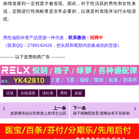
病情发展到一定程度才被发现。因此，对于性活跃的男性和女性来
说，定期进行性病检查是非常必要的，以便及时发现并治疗尖锐湿
疣。
男性滋阳补肾产品货源一件代发，
联系微信：
招商中
（联系QQ：2789142426，把头部和尾部内容换成你的货源）
--------- 以下是赞助商广告 ---------
症状
尖锐湿疣
淡红色
男性
皮损
上一条
下一条
皮肤瘙痒起白疙瘩身上发痒怎么回
孩子期胸部发育,摸胸会有不良影响
事图片
吗