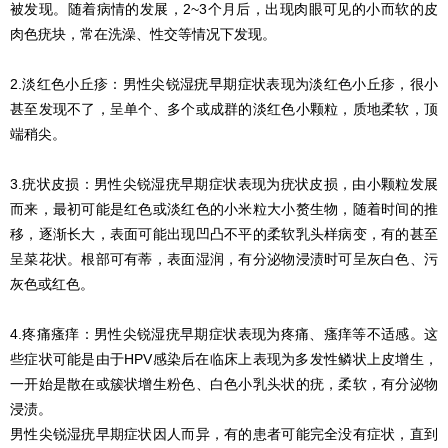
被发现。随着病情的发展，2~3个月后，出现肉眼可见的小而软的皮
肉色疣块，常在洗澡、性交等情况下发现。
2.淡红色小丘疹：男性尖锐湿疣早期症状表现为淡红色小丘疹，很小
甚至发现不了，呈单个、多个或成群的淡红色小颗粒，质地柔软，顶
端稍尖。
3.疣状皮损：男性尖锐湿疣早期症状表现为疣状皮损，由小颗粒发展
而来，最初可能是红色或淡红色的小米粒大小赘生物，随着时间的推
移，逐渐长大，表面可能出现凹凸不平的柔软乳头样病变，有的甚至
呈菜花状。根部可有蒂，表面湿润，有分泌物浸渍时可呈灰白色、污
灰色或红色。
4.疼痛瘙痒：男性尖锐湿疣早期症状表现为疼痛、瘙痒等不适感。这
些症状可能是由于HPV感染后在临床上表现为多发性鳞状上皮增生，
一开始是散在或簇状增生粉色、白色小乳头状的疣，柔软，有分泌物
浸渍。
男性尖锐湿疣早期症状因人而异，有的患者可能完全没有症状，直到