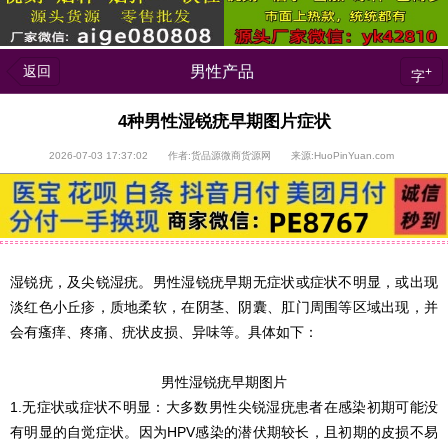
返回
男性产品
+
字
4种男性湿锐疣早期图片症状
2026-07-03 17:37:02 作者:货品源微商货源网 来源:HuoPinYuan.com
湿锐疣，及尖锐湿疣。男性湿锐疣早期无症状或症状不明显，或出现
淡红色小丘疹，质地柔软，在阴茎、阴囊、肛门周围等区域出现，并
会有瘙痒、疼痛、疣状皮损、异味等。具体如下：
男性湿锐疣早期图片
1.无症状或症状不明显：大多数男性尖锐湿疣患者在感染初期可能没
有明显的自觉症状。因为HPV感染的潜伏期较长，且初期的皮损不易