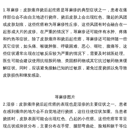
1.荨麻疹：皮肤瘙痒挠后起疙瘩是荨麻疹的典型症状之一，患者在瘙
痒部位会不由自主地进行挠痒。挠后皮肤上会出现红色、隆起的风团
或皮肤划痕，这些疙瘩称为荨麻疹性丘疹。这些风团有时会融合在一
起形成大片的皮疹。在严重的情况下，荨麻疹还可能伴有水肿、疼痛
和灼热等症状。除了皮肤瘙痒和挠后起疙瘩，荨麻疹还可能伴随一些
其它症状，如头痛、喉咙肿胀、呼吸困难、恶心、呕吐、腹痛等。这
些症状通常出现在过敏反应较为严重的情况下，需要及时就医处理。
医生可能会建议使用抗组胺药物、类固醇药物或其它抗过敏药物来缓
解症状。同时，应该避免接触已知的过敏原，避免过度挠抓以免导致
皮肤损伤和继发感染。
荨麻疹图片
2.湿疹：皮肤瘙痒挠后起疙瘩的表现也是湿疹的主要症状之一。患者
在感到瘙痒的地方会不自觉地进行挠抓，这往往使症状加重。当患者
挠抓时，皮肤表面可能会出现红色、凸起的小疙瘩。这些疙瘩常常呈
现点状或块状分布，主要分布在手臂、腿部弯曲处、脸颊和躯干等位