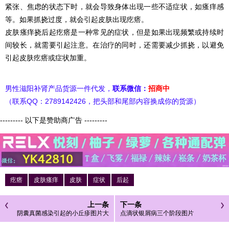
紧张、焦虑的状态下时，就会导致身体出现一些不适症状，如瘙痒感
等。如果抓挠过度，就会引起皮肤出现疙瘩。
皮肤瘙痒挠后起疙瘩是一种常见的症状，但是如果出现频繁或持续时
间较长，就需要引起注意。在治疗的同时，还需要减少抓挠，以避免
引起皮肤疙瘩或症状加重。
男性滋阳补肾产品货源一件代发，
联系微信：
招商中
（联系QQ：2789142426，把头部和尾部内容换成你的货源）
--------- 以下是赞助商广告 ---------
疙瘩
皮肤瘙痒
皮肤
症状
后起
上一条
下一条
阴囊真菌感染引起的小丘疹图片大
点滴状银屑病三个阶段图片
全症状怎么治疗