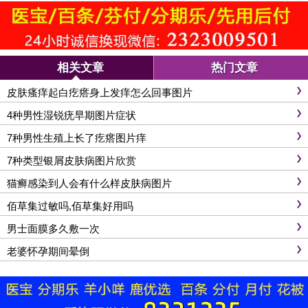
相关文章
热门文章
皮肤瘙痒起白疙瘩身上发痒怎么回事图片
4种男性湿锐疣早期图片症状
7种男性生殖上长了疙瘩图片痒
7种类型银屑皮肤病图片欣赏
猫癣感染到人会有什么样皮肤病图片
佰草集过敏吗,佰草集好用吗
男士面膜多久敷一次
老婆怀孕期间晕倒