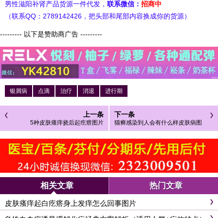
男性滋阳补肾产品货源一件代发，
联系微信：
招商中
（联系QQ：2789142426，把头部和尾部内容换成你的货源）
--------- 以下是赞助商广告 ---------
银屑病
点滴
治疗
消退
进行期
上一条
下一条
5种皮肤瘙痒挠后起疙瘩图片
猫癣感染到人会有什么样皮肤病图
片
相关文章
热门文章
皮肤瘙痒起白疙瘩身上发痒怎么回事图片