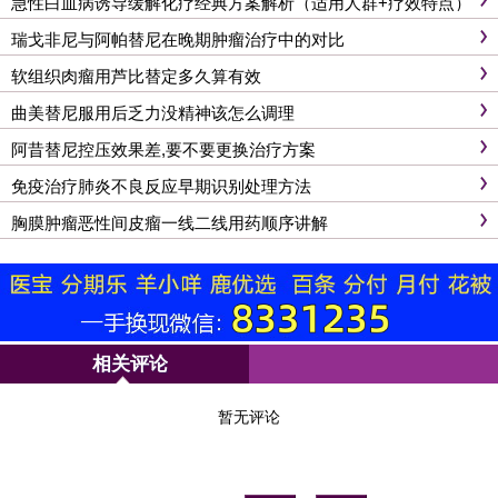
急性白血病诱导缓解化疗经典方案解析（适用人群+疗效特点）
瑞戈非尼与阿帕替尼在晚期肿瘤治疗中的对比
软组织肉瘤用芦比替定多久算有效
曲美替尼服用后乏力没精神该怎么调理
阿昔替尼控压效果差,要不要更换治疗方案
免疫治疗肺炎不良反应早期识别处理方法
胸膜肿瘤恶性间皮瘤一线二线用药顺序讲解
相关评论
暂无评论