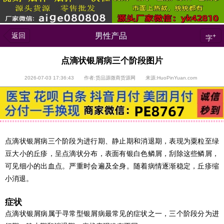
返回
男性产品
+
字
点滴状银屑病三个阶段图片
2026-07-03 17:36:43 作者:货品源微商货源网 来源:HuoPinYuan.com
点滴状银屑病三个阶段为进行期、静止期和消退期，表现为粟粒至绿
豆大小的丘疹，呈点滴状分布，表面有银白色鳞屑，刮除这些鳞屑，
可见细小的出血点。严重时会遍及全身。随着病情逐渐稳定，丘疹缩
小消退。
症状
点滴状银屑病属于寻常型银屑病最常见的症状之一，三个阶段分为进