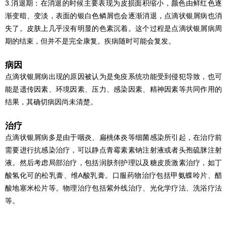
3.消退期：在消退的时候主要表现为皮损面积缩小，颜色由鲜红色逐
渐变暗、变淡，表面的银白色鳞屑也会逐渐消退，点滴状银屑病也消
失了。皮肤上几乎没有明显的色素沉着。这个过程是点滴状银屑病周
期的结束，但并不是完全康复。疾病随时可能会复发。
病因
点滴状银屑病出现的原因被认为是免疫系统功能受到侵犯导致，也可
能是遗传因素、环境因素、压力、感染因素、精神因素等共同作用的
结果，其确切病因尚未清楚。
治疗
点滴状银屑病多是由于咽炎、扁桃体炎等细菌感染所引起，在治疗前
需要进行抗感染治疗，可以静点青霉素素钠注射液或者头孢硫脒注射
液。然后考虑局部治疗，包括润肤剂护理以及糖皮质激素治疗，如丁
酸氢化可的松乳膏、维A酸乳膏。口服药物治疗包括甲氨蝶呤片、醋
酸地塞米松片等。物理治疗包括紫外线治疗、光化学疗法、洗浴疗法
等。