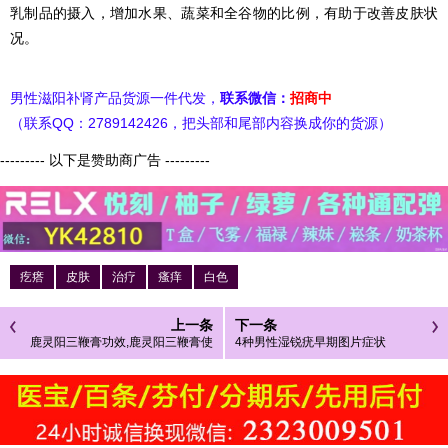
乳制品的摄入，增加水果、蔬菜和全谷物的比例，有助于改善皮肤状
况。
男性滋阳补肾产品货源一件代发，
联系微信：
招商中
（联系QQ：2789142426，把头部和尾部内容换成你的货源）
--------- 以下是赞助商广告 ---------
疙瘩
皮肤
治疗
瘙痒
白色
上一条
下一条
鹿灵阳三鞭膏功效,鹿灵阳三鞭膏使
4种男性湿锐疣早期图片症状
用方法