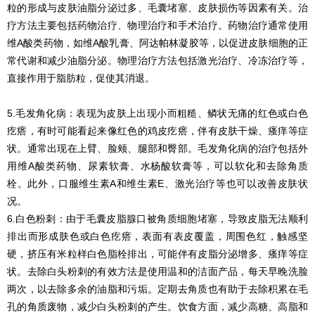
粒的形成与皮肤油脂分泌过多、毛囊堵塞、皮肤损伤等因素有关。治
疗方法主要包括药物治疗、物理治疗和手术治疗。药物治疗通常使用
维A酸类药物，如维A酸乳膏、阿达帕林凝胶等，以促进皮肤细胞的正
常代谢和减少油脂分泌。物理治疗方法包括激光治疗、冷冻治疗等，
直接作用于脂肪粒，促使其消退。
5.毛发角化病：表现为皮肤上出现小而粗糙、鳞状无痛的红色或白色
疙瘩，有时可能看起来像红色的鸡皮疙瘩，伴有皮肤干燥、瘙痒等症
状。通常出现在上臂、脸颊、腿部和臀部。毛发角化病的治疗包括外
用维A酸类药物、尿素软膏、水杨酸软膏等，可以软化和去除角质
栓。此外，口服维生素A和维生素E、激光治疗等也可以改善皮肤状
况。
6.白色粉刺：由于毛囊皮脂腺口被角质细胞堵塞，导致皮脂无法顺利
排出而形成肤色或白色疙瘩，表面有表皮覆盖，周围色红，触感坚
硬，挤压有米粒样白色脂栓排出，可能伴有皮脂分泌增多、瘙痒等症
状。去除白头粉刺的有效方法是使用温和的洁面产品，每天早晚洗脸
两次，以去除多余的油脂和污垢。定期去角质也有助于去除积累在毛
孔的角质废物，减少白头粉刺的产生。饮食方面，减少高糖、高脂和