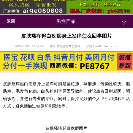
返回
男性产品
+
字
皮肤瘙痒起白疙瘩身上发痒怎么回事图片
2026-07-03 17:37:04 作者:货品源微商货源网 来源:HuoPinYuan.com
皮肤瘙痒起白疙瘩身上发痒可能是粟粒疹、荨麻疹、传染性软疣、脂
肪粒、毛发角化病、白头粉刺等原因导致的。建议患者及时就医，明
确诊断，并进行专业的治疗。同时，保持良好的个人卫生习惯和生活
方式，避免接触过敏原和刺激物等。
皮肤瘙痒起白疙瘩图片