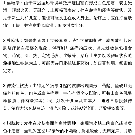
1.粟粒疹：由于高温湿热环境导致汗腺阻塞而形成白色疙瘩，表面光
滑、顶部尖圆、无融合，上覆极薄表皮，伴有刺痛和瘙痒等症状。常
见于新生儿和儿童，但也可能发生在成人身上。治疗上，应保持皮肤
清洁干燥，并注意通风降温，避免过度出汗。
2.荨麻疹：如果患者属于过敏体质，受到过敏原刺激，就可能引起皮
肤瘙痒起白疙瘩的现象，伴有剧烈瘙痒的症状。常见过敏原包括食
物、药物、冷、热、宠物毛发、尘螨等。治疗上主要以缓解症状和避
免接触过敏原为主，可能需要口服抗组胺药物，如西替利嗪、氯雷他
定等。
3.传染性软疣：由特定的病毒引起的皮肤出现圆形、凸起、坚硬且无
痛的粉红色、肉色或白色疙瘩，中心有酒窝状凹陷，可挤出白色乳酪
样物质，伴有瘙痒等症状。好发于儿童及青年人，通过直接接触传
染。治疗方法包括冷冻、激光去除，或维A酸软膏、硝酸银软膏等。
4.脂肪粒：发生在皮肤表面的良性囊肿，表现为皮肤上的白色或淡黄
色小疙瘩，呈现为直径1-2毫米的小颗粒，质地较硬，无痛无痒。脂肪