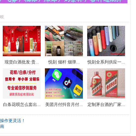
呗
现货白酒批发:贵...
悦刻 烟杆 烟弹...
悦刻全系列供应一...
白条花呗怎么套出...
美团月付抖音月付...
定制茅台酒的厂家...
操作更灵活！
南