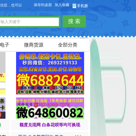
保存到桌面
加入收藏
，也可以免费发布淘宝客商品信息。
搜 索
电子
微商货源
全部分类
秘
额度兑现网 白条花呗等均可换现