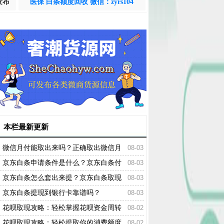
发布
医保 白条额度回收 微信：zyrs104
本栏最新更新
微信月付能取出来吗？正确取出微信月
08-03
付的方法
京东白条申请条件是什么？京东白条付
08-03
费额度提现方式
京东白条怎么套出来提？京东白条取现
08-03
的五个办法
京东白条提现到银行卡靠谱吗？
08-03
花呗取现攻略：轻松掌握花呗资金周转
08-02
的秘籍
花呗取现攻略：轻松提取你的消费额度
08-02