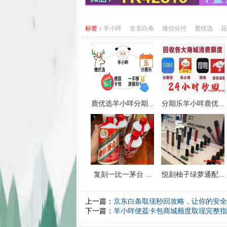
标签：
羊小咩
京东白条
微信分付
鹿优选
花
鹿优选羊小咩分期...
分期乐羊小咩鹿优...
复刻一比一茅台 ...
悦刻柚子绿萝通配...
上一篇：
京东白条取现秒回攻略，让你的安全
下一篇：
羊小咩便荔卡包商城额度取现完整指