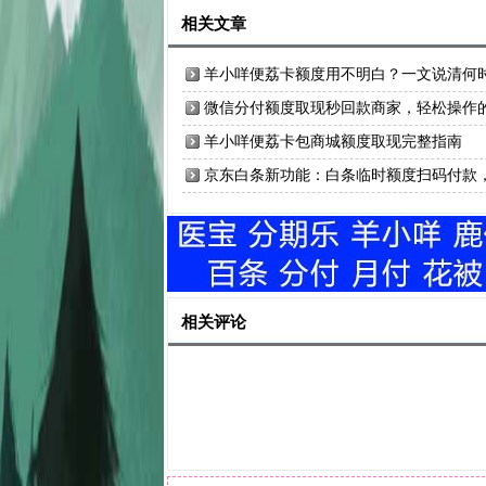
相关文章
羊小咩便荔卡额度用不明白？一文说清何
需额度！
微信分付额度取现秒回款商家，轻松操作
个秘密方式
羊小咩便荔卡包商城额度取现完整指南
京东白条新功能：白条临时额度扫码付款
畅享快速提现
相关评论