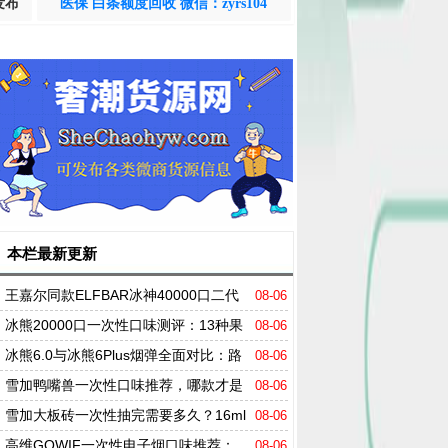
发布
医保 白条额度回收 微信：zyrs104
本栏最新更新
王嘉尔同款ELFBAR冰神40000口二代
08-06
评测：四档调冰+三模式，凭什么席卷市场？
冰熊20000口一次性口味测评：13种果
08-06
味一次说透，值得买吗？
冰熊6.0与冰熊6Plus烟弹全面对比：路
08-06
线之争，容量、口感、口味全维度拆解
雪加鸭嘴兽一次性口味推荐，哪款才是
08-06
真正的口感之王？
雪加大板砖一次性抽完需要多久？16ml
08-06
烟油+陶瓷芯的真实表现
高维GOWIF一次性电子烟口味推荐：
08-06