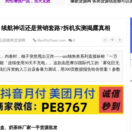
男性增强产品，当天见效
爆款货源网 各类货源信息都可以
续航神话还是营销套路?拆机实测揭露真相
小
中
大
品源微商货源网
HuoPinYuan.com
0
航」内卷时，柚子突然甩出王炸——uni独角兽系列直接标称「一万
能「连续使用30天不充电」。这款由思摩尔国际代工的「雾化巨无
我们斥资购入三台设备暴力测试，用300页数据报告给你答案！参数
T盒、奶茶杯厂家一手货源批发