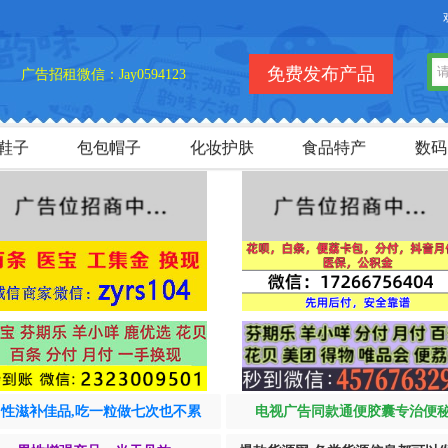
欢迎您访
免费发布产品
广告招租微信：Jay0594123
鞋子
包包帽子
化妆护肤
食品特产
数码
男性滋补佳品,吃一粒做七次也不累
电视广告同款通便胶囊专治便