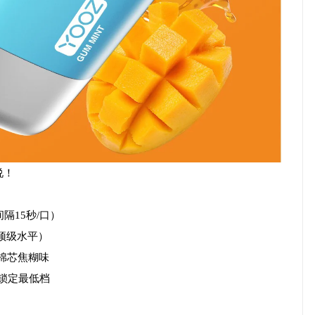
说！
：
间隔15秒/口）
行业顶级水平）
微棉芯焦糊味
率锁定最低档