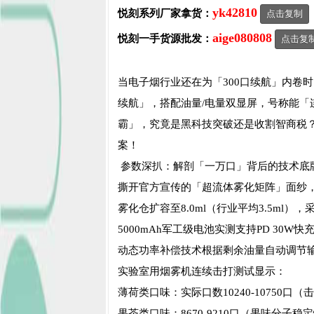
yk42810
悦刻系列厂家拿货：
点击复制
aige080808
悦刻一手货源批发：
点击复
当电子烟行业还在为「300口续航」内卷
续航」，搭配油量/电量双显屏，号称能「
霸」，究竟是黑科技突破还是收割智商税？
案！
参数深扒：解剖「一万口」背后的技术底
撕开官方宣传的「超流体雾化矩阵」面纱
雾化仓扩容至8.0ml（行业平均3.5ml）
5000mAh军工级电池实测支持PD 30W快
动态功率补偿技术根据剩余油量自动调节
实验室用烟雾机连续击打测试显示：
薄荷类口味：实际口数10240-10750口
果茶类口味：8670-9210口（果味分子