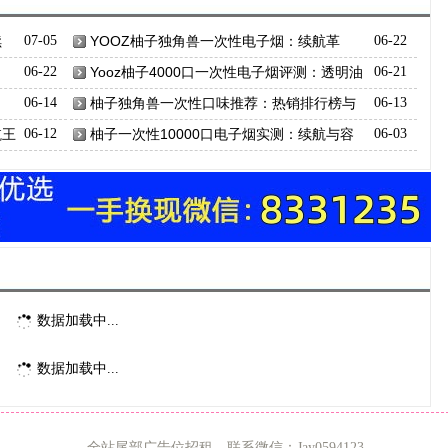
续
07-05
YOOZ柚子独角兽一次性电子烟：续航革
06-22
命，开启无忧吸烟新时代?
06-22
Yooz柚子4000口一次性电子烟评测：透明油
06-21
仓+可充电，值这个价吗?
06-14
柚子独角兽一次性口味推荐：热销排行榜与
06-13
真实体验分享
航王
06-12
柚子一次性10000口电子烟实测：续航与容
06-03
量全面解析
数据加载中...
数据加载中...
全站尾部广告位招租，联系微信：Jay0594123