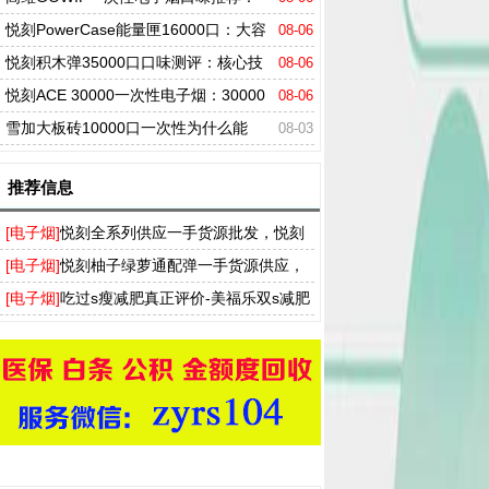
哪款才是真正的口感王者？
悦刻PowerCase能量匣16000口：大容
08-06
量换弹电子烟到底值不值得买？
悦刻积木弹35000口口味测评：核心技
08-06
术拆解，这款到底值不值得买？
悦刻ACE 30000一次性电子烟：30000
08-06
口续航+三级可调+智能屏显
雪加大板砖10000口一次性为什么能
08-03
火？推荐与购买理由
推荐信息
[电子烟]
悦刻全系列供应一手货源批发，悦刻
买烟弹送烟杆厂家拿货渠道
[电子烟]
悦刻柚子绿萝通配弹一手货源供应，
T盒飞雾奶茶杯实体店批发渠道
[电子烟]
吃过s瘦减肥真正评价-美福乐双s减肥
药多少钱一盒-ss瘦身胶囊官网