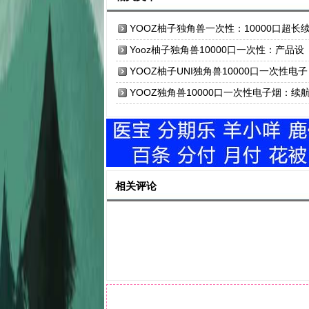
YOOZ柚子独角兽一次性：10000口超长
航，打造极致电子烟体验
Yooz柚子独角兽10000口一次性：产品设
计、技术革新与全球战略布局
YOOZ柚子UNI独角兽10000口一次性电子
烟：液晶显示屏，油电显示
YOOZ独角兽10000口一次性电子烟：续
者重新定义行业标准
相关评论