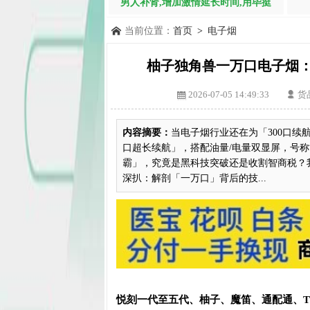
男人补肾,增加激情延长时间,用毕挺
当前位置：
首页
>
电子烟
柚子独角兽一万口电子烟：
2026-07-05 14:49:33
货
内容摘要：
当电子烟行业还在为「300口续
口超长续航」，搭配油量/电量双显屏，号称
霸」，究竟是黑科技突破还是收割智商税？
深扒：解剖「一万口」背后的技...
悦刻一代至五代、柚子、魔笛、通配通、