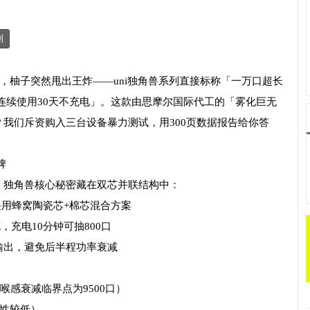
制
时，柚子突然甩出王炸——uni独角兽系列直接标称「一万口超长
连续使用30天不充电」。这款由思摩尔国际代工的「雾化巨无
我们斥资购入三台设备暴力测试，用300页数据报告给你答
牌
，独角兽核心秘密藏在双芯并联结构中：
，采用蜂窝陶瓷芯+棉芯混合方案
充，充电10分钟可抽800口
输出，避免后半程功率衰减
（击喉感衰减临界点为9500口）
稳定性较低）