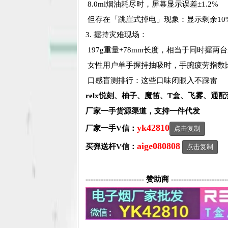
8.0ml烟油耗尽时，屏幕显示误差±1.2%
但存在「跳崖式掉电」现象：显示剩余10
3. 握持灾难现场：
197g重量+78mm长度，相当于同时握两台iPho
女性用户单手握持抽吸时，手腕疲劳指数
口感盲测排行：这些口味闭眼入不踩雷
relx悦刻、柚子、魔笛、T盒、飞雾、通
厂家一手货源渠道，支持一件代发
yk42810
厂家一手V信：
点击复制
aige080808
买弹送杆V信：
点击复制
----------------------- 赞助商 ----------------------