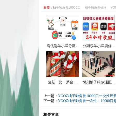
标签：
柚子独角兽10000口
柚子独角兽价格
YO
鹿优选羊小咩分期...
分期乐羊小咩鹿优...
复刻一比一茅台 ...
悦刻柚子绿萝通配...
上一篇：
YOOZ柚子独角兽10000口一次
下一篇：
YOOZ柚子独角兽一次性：10000
相关文章