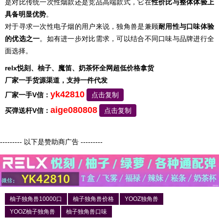
是对比传统一次性烟款还是竞品高端款式，它在
性价比与整体体验上
具备明显优势
。
对于寻求一次性电子烟的用户来说，独角兽是兼顾
耐用性与口味体验
的优选之一
。如有进一步对比需求，可以结合不同口味与品牌进行全
面选择。
relx悦刻、柚子、魔笛、奶茶怀全网超低价格拿货
厂家一手货源渠道，支持一件代发
yk42810
厂家一手V信：
点击复制
aige080808
买弹送杆V信：
点击复制
--------- 以下是赞助商广告 ---------
柚子独角兽10000口
柚子独角兽价格
YOOZ独角兽
YOOZ柚子独角兽
柚子独角兽口味