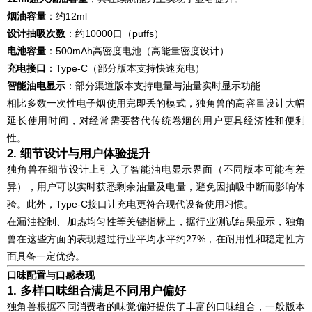
烟油容量
：约12ml
设计抽吸次数
：约10000口（puffs）
电池容量
：500mAh高密度电池（高能量密度设计）
充电接口
：Type-C（部分版本支持快速充电）
智能油电显示
：部分渠道版本支持电量与油量实时显示功能
相比多数一次性电子烟使用完即丢的模式，独角兽的高容量设计大幅
延长使用时间，对经常需要替代传统卷烟的用户更具经济性和便利
性。
2. 细节设计与用户体验提升
独角兽在细节设计上引入了智能油电显示界面（不同版本可能有差
异），用户可以实时获悉剩余油量及电量，避免因抽吸中断而影响体
验。此外，Type-C接口让充电更符合现代设备使用习惯。
在漏油控制、加热均匀性等关键指标上，据行业测试结果显示，独角
兽在这些方面的表现超过行业平均水平约27%，在耐用性和稳定性方
面具备一定优势。
口味配置与口感表现
1. 多样口味组合满足不同用户偏好
独角兽根据不同消费者的味觉偏好提供了丰富的口味组合，一般版本