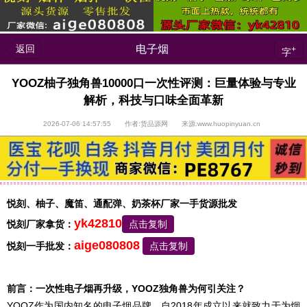
返回
电子烟
+
字
YOOZ柚子独角兽10000口一次性评测：巨量体验与专业
解析，科技与口味全面革新
2026-07-06 14:57:55 作者:货品源网 来源:www.huopinyuan.cn
悦刻、柚子、魔笛、通配弹、奶茶杯厂家一手货源批发
yk42810
悦刻厂家拿货：
点击复制
aige080808
悦刻一手批发：
点击复制
前言：一次性电子烟再升级，YOOZ独角兽为何引关注？
YOOZ作为国内知名的电子烟品牌，自2018年成立以来就致力于为烟