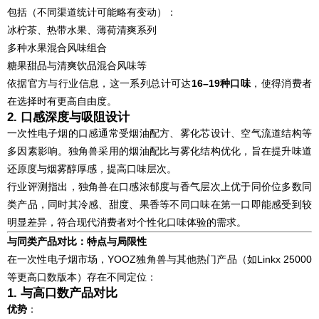
包括（不同渠道统计可能略有变动）：
冰柠茶、热带水果、薄荷清爽系列
多种水果混合风味组合
糖果甜品与清爽饮品混合风味等
依据官方与行业信息，这一系列总计可达
16–19种口味
，使得消费者
在选择时有更高自由度。
2. 口感深度与吸阻设计
一次性电子烟的口感通常受烟油配方、雾化芯设计、空气流道结构等
多因素影响。独角兽采用的烟油配比与雾化结构优化，旨在提升味道
还原度与烟雾醇厚感，提高口味层次。
行业评测指出，独角兽在口感浓郁度与香气层次上优于同价位多数同
类产品，同时其冷感、甜度、果香等不同口味在第一口即能感受到较
明显差异，符合现代消费者对个性化口味体验的需求。
与同类产品对比：特点与局限性
在一次性电子烟市场，YOOZ独角兽与其他热门产品（如Linkx 25000
等更高口数版本）存在不同定位：
1. 与高口数产品对比
优势
：