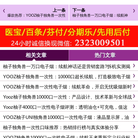
上一条
下一条
爆款热荐：YOOZ柚子独角兽一次性
柚子独角兽一万口电子烟：续航神
全方位深度解析
话还是营销套路?拆机实测揭露真相
相关文章
热门文章
柚子独角兽一万口电子烟：续航神话还是营销套路?拆机实测揭
露真相
YOOZ柚子独角兽一次性：10000口超长续航，打造极致电子烟
体验
YOOZ柚子独角兽一次性电子烟：续航革命，开启无忧吸烟新时
代?
Yooz柚子独角兽10000口一次性：产品设计、技术革新与全球战
略布局
Yooz柚子4000口一次性电子烟评测：透明油仓+可充电，值这
个价吗?
YOOZ柚子UNI独角兽10000口一次性电子烟：液晶显示屏，油
电显示
柚子独角兽一次性口味推荐：热销排行榜与真实体验分享
YOOZ独角兽10000口一次性电子烟：续航王者重新定义行业标