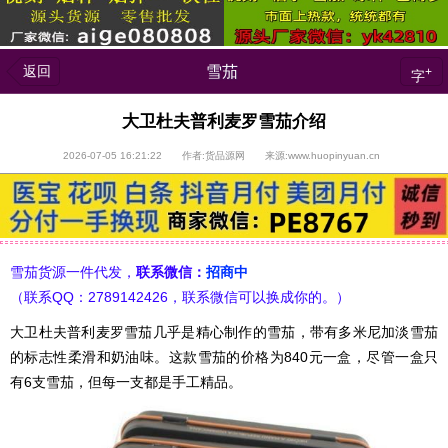
返回
雪茄
+
字
大卫杜夫普利麦罗雪茄介绍
2026-07-05 16:21:22 作者:货品源网 来源:www.huopinyuan.cn
雪茄货源一件代发，
联系微信：
招商中
（联系QQ：2789142426，联系微信可以换成你的。）
大卫杜夫普利麦罗雪茄几乎是精心制作的雪茄，带有多米尼加淡雪茄
的标志性柔滑和奶油味。这款雪茄的价格为840元一盒，尽管一盒只
有6支雪茄，但每一支都是手工精品。