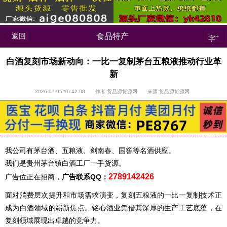
返回
食品特产
+
字
白酒复刻市场新动向：一比一复制茅台五粮液推动行业革
新
2026-07-05 16:42:00 作者:货品源货源网 来源:货品源货源网
我公司有茅台酒、五粮液、剑南春、国窖等名酒供应。
我们是贵州茅台镇白酒工厂一手货源。
2789142426
广告位正在招商，
广告联系QQ：
面对消费层次提升和市场需求演变，复刻五粮液的一比一复制技术正
成为白酒领域的崭新焦点。铭心酒业凭借其深厚的生产工艺底蕴，在
复刻领域展现出卓越的竞争力。