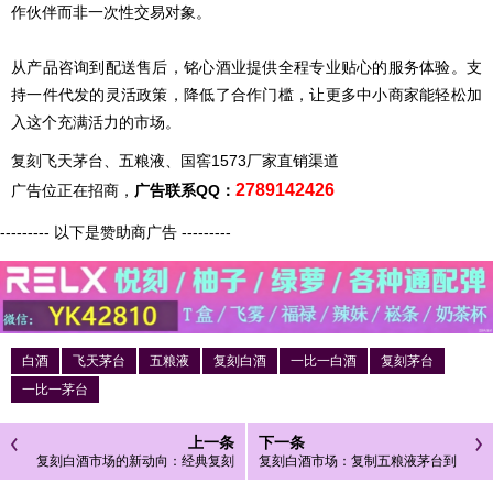
作伙伴而非一次性交易对象。
从产品咨询到配送售后，铭心酒业提供全程专业贴心的服务体验。支
持一件代发的灵活政策，降低了合作门槛，让更多中小商家能轻松加
入这个充满活力的市场。
复刻飞天茅台、五粮液、国窖1573厂家直销渠道
2789142426
广告位正在招商，
广告联系QQ：
--------- 以下是赞助商广告 ---------
白酒
飞天茅台
五粮液
复刻白酒
一比一白酒
复刻茅台
一比一茅台
上一条
下一条
复刻白酒市场的新动向：经典复刻
复刻白酒市场：复制五粮液茅台到
五粮液茅台酒，传承品质
高端白酒A货解析