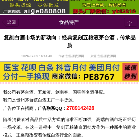
返回
食品特产
+
字
复刻白酒市场的新动向：经典复刻五粮液茅台酒，传承品
质
2026-07-05 16:44:40 作者:货品源货源网 来源:货品源货源网
我公司有茅台酒、五粮液、剑南春、国窖等名酒供应。
我们是贵州茅台镇白酒工厂一手货源。
2789142426
广告位正在招商，
广告联系QQ：
随着消费者对高品质生活方式的追求不断加强，高端白酒市场正经历
一场变革。在这一进程中，复刻五粮液白酒批发作为一种新生的商业
模式，正逐渐改变着传统白酒行业的面貌。