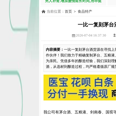
男人补肾,增加激情延长时间,用毕挺
当前位置：
首页
>
食品特产
一比一复刻茅台
2026-07-04 16:37:30
内容摘要：
一比一复刻茅台酒货源在寻找上
作伙伴！我们致力于精确复制茅台、五粮液
为亲民。凭借多年的酿造经验，我们深刻理
酒，从选材到酿造过程，均严格遵循原厂规范，
我公司有茅台酒、五粮液、剑南春、国窖