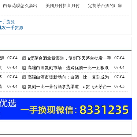
白条花呗怎么套出...
美团月付抖音月付...
定制茅台酒的厂家...
一手货源
批发一手货源
货源
07-04
a货茅台酒拿货渠道，复刻飞天茅台批发一手
07-04
货源
供
07-04
高端白酒复刻市场：选购优质一比一五粮液
07-04
茅台酒指南
茅
07-04
高端白酒市场新动向：白酒一比一复刻成为
07-04
消费焦点
精
07-04
复刻一比一茅台酒拿货渠道，a货飞天茅台一
07-03
手货源