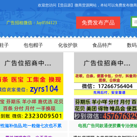
欢迎您访问【货品源】微商货源网站，本站可以免费发布微商货源
免费发布产品
广告招租微信：Jay0594123
鞋子
包包帽子
化妆护肤
食品特产
数码
男性滋补佳品,吃一粒做七次也不累
电视广告同款通便胶囊专治便