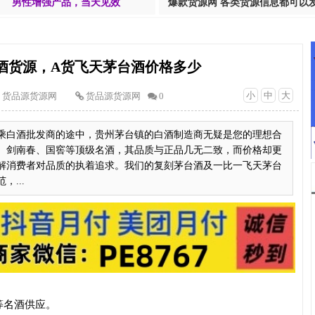
男性增强产品，当天见效
爆款货源网 各类货源信息都可以
酒货源，A货飞天茅台酒价格多少
小
中
大
货品源货源网
货品源货源网
0
乘白酒批发商的途中，贵州茅台镇的白酒制造商无疑是您的理想合
、剑南春、国窖等顶级名酒，其品质与正品几无二致，而价格却更
解消费者对品质的执着追求。我们的复刻茅台酒及一比一飞天茅台
...
等名酒供应。