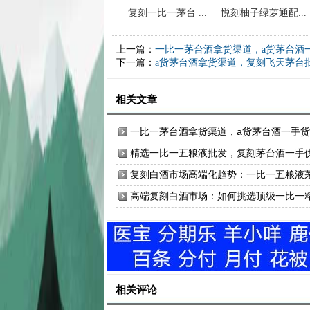
复刻一比一茅台 ...
悦刻柚子绿萝通配...
上一篇：
一比一茅台酒拿货渠道，a货茅台酒
下一篇：
a货茅台酒拿货渠道，复刻飞天茅台
相关文章
一比一茅台酒拿货渠道，a货茅台酒一手
精选一比一五粮液批发，复刻茅台酒一手
应
复刻白酒市场高端化趋势：一比一五粮液
台酒推动行业革新
高端复刻白酒市场：如何挑选顶级一比一
品白酒
相关评论