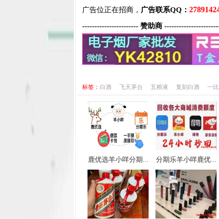
2789142
广告位正在招商，
广告联系QQ：
----------------------- 赞助商 ----------------------
标签：
白酒
飞天茅台
五粮液
复刻白酒
一比
鹿优选羊小咩分期...
分期乐羊小咩鹿优...