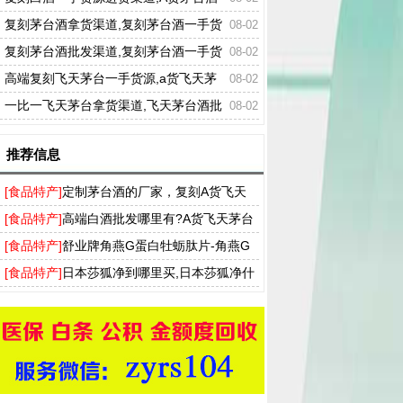
一手货源厂家批发
复刻茅台酒拿货渠道,复刻茅台酒一手货
08-02
源
复刻茅台酒批发渠道,复刻茅台酒一手货
08-02
源厂家
高端复刻飞天茅台一手货源,a货飞天茅
08-02
台批发厂家微信
一比一飞天茅台拿货渠道,飞天茅台酒批
08-02
发厂家
推荐信息
[食品特产]
定制茅台酒的厂家，复刻A货飞天
茅台53度一手货源批发
[食品特产]
高端白酒批发哪里有?A货飞天茅台
酒批发市场供应商家
[食品特产]
舒业牌角燕G蛋白牡蛎肽片-角燕G
蛋白胶囊升级产品男性口服保健品
[食品特产]
日本莎狐净到哪里买,日本莎狐净什
么样效果好吗真的能彻底去狐臭吗