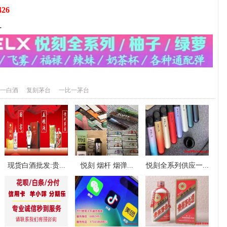
426
-
一白酒
复刻茅台
一比一茅台
现货白酒批发:贵...
悦刻 烟杆 烟弹...
悦刻全系列供应一...