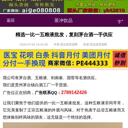
返回
茶冲饮品
+
字
精选一比一五粮液批发，复刻茅台酒一手供应
2026-07-04 16:31:03 作者:货品源货源网 来源:货品源货源网
我公司有茅台酒、五粮液、剑南春、国窖等名酒供应。
我们是贵州茅台镇白酒工厂一手货源。
2789142426
广告位正在招商，
广告联系QQ：
让我们聚焦于他们提供的一比一五粮液批发。这种五粮液非同寻常，
它完美复制了正宗五粮液的外观与风味。对于热衷于品尝五粮液而又
想体验别样风味的朋友，这无疑是一个绝佳的选择。