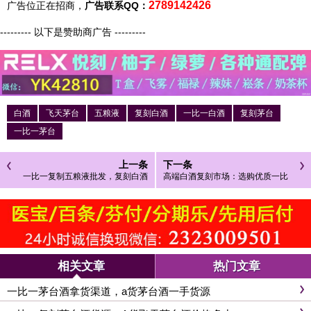
2789142426
广告位正在招商，
广告联系QQ：
--------- 以下是赞助商广告 ---------
白酒
飞天茅台
五粮液
复刻白酒
一比一白酒
复刻茅台
一比一茅台
上一条
下一条
一比一复制五粮液批发，复刻白酒
高端白酒复刻市场：选购优质一比
一手货源！
一五粮液茅台酒指南
相关文章
热门文章
一比一茅台酒拿货渠道，a货茅台酒一手货源