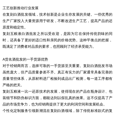
工艺创新推动行业发展
在
复刻
白酒批发领域，技术创新是企业生存发展的关键。一些优秀的
生产厂家投入大量资源用于研发，不断改进生产工艺，提高产品的还
原度和稳定性。
复刻五粮液白酒批发之所以受欢迎，是因为它在保持传统韵味的同
时，还具备了更好的适口性和亲民的价格优势。这种平衡点的把握，
既满足了消费者对品质的要求，也照顾到了经济承受能力。
A货名酒批发的一手货源优势
对于经销商而言，选择可靠的一手货源至关重要。
复刻
白酒批发市场
虽然庞大，但产品质量参差不齐。真正有实力的厂家通常具备完善的
质量管控体系，从原材料进厂检验到成品出厂检测，每一道工序都有
严格的把关。
复刻
五粮液一比一还原技术的发展，使得现在的产品在瓶身设计、包
装细节和防伪标识方面，都能达到以假乱真的效果。这不仅提高了产
品的市场竞争力，也为经销商提供了更大的利润空间和发展机会。
个性化定制服务引领新潮流在
复刻
白酒领域，除了传统标准款式的复