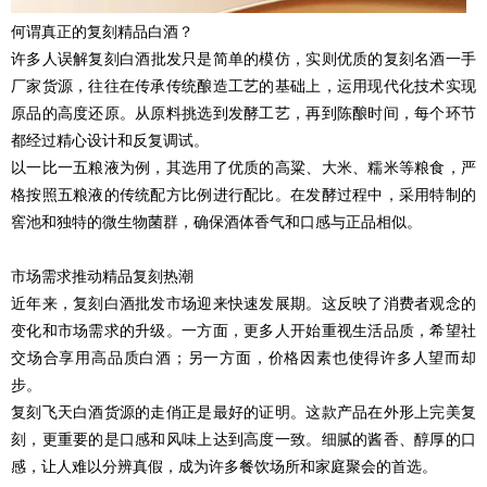
何谓真正的复刻精品白酒？
许多人误解
复刻
白酒批发只是简单的模仿，实则优质的复刻名酒一手
厂家货源，往往在传承传统酿造工艺的基础上，运用现代化技术实现
原品的高度还原。从原料挑选到发酵工艺，再到陈酿时间，每个环节
都经过精心设计和反复调试。
以一比一五粮液为例，其选用了优质的高粱、大米、糯米等粮食，严
格按照五粮液的传统配方比例进行配比。在发酵过程中，采用特制的
窖池和独特的微生物菌群，确保酒体香气和口感与正品相似。
市场需求推动精品复刻热潮
近年来，
复刻
白酒批发市场迎来快速发展期。这反映了消费者观念的
变化和市场需求的升级。一方面，更多人开始重视生活品质，希望社
交场合享用高品质白酒；另一方面，价格因素也使得许多人望而却
步。
复刻
飞天白酒货源的走俏正是最好的证明。这款产品在外形上完美复
刻，更重要的是口感和风味上达到高度一致。细腻的酱香、醇厚的口
感，让人难以分辨真假，成为许多餐饮场所和家庭聚会的首选。