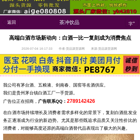
返回
茶冲饮品
+
字
高端白酒市场新动向：白酒一比一复刻成为消费焦点
2026-07-04 16:17:33 作者:货品源货源网 来源:货品源货源网
我公司有茅台酒、五粮液、剑南春、国窖等名酒供应。
我们是贵州茅台镇白酒工厂一手货源。
2789142426
广告位正在招商，
广告联系QQ：
在白酒市场持续增长及消费者需求多样化的背景下，
复刻
白酒批发业
务正逐渐成为行业的新趋势。尤其是那些既追求品质又关注性价比的
消费者，对能够高度还原的高端白酒替代品表现出了极大的兴趣。