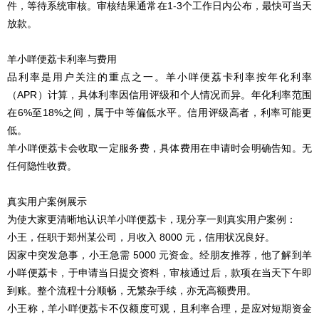
件，等待系统审核。审核结果通常在1-3个工作日内公布，最快可当天
放款。
羊小咩便荔卡利率与费用
品利率是用户关注的重点之一。羊小咩便荔卡利率按年化利率
（APR）计算，具体利率因信用评级和个人情况而异。年化利率范围
在6%至18%之间，属于中等偏低水平。信用评级高者，利率可能更
低。
羊小咩便荔卡会收取一定服务费，具体费用在申请时会明确告知。无
任何隐性收费。
真实用户案例展示
为使大家更清晰地认识羊小咩便荔卡，现分享一则真实用户案例：
小王，任职于郑州某公司，月收入 8000 元，信用状况良好。
因家中突发急事，小王急需 5000 元资金。经朋友推荐，他了解到羊
小咩便荔卡，于申请当日提交资料，审核通过后，款项在当天下午即
到账。整个流程十分顺畅，无繁杂手续，亦无高额费用。
小王称，羊小咩便荔卡不仅额度可观，且利率合理，是应对短期资金