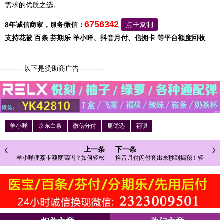
需求的优质之选。
6756342
8年诚信商家，服务微信：
点击复制
支持花被 百条 芬期乐 羊小咩、抖音月付、信拥卡 等平台额度回收
--------- 以下是赞助商广告 ---------
羊小咩
京东白条
微信分付
鹿优选
花呗
上一条
下一条
羊小咩便荔卡额度高吗？如何轻松
抖音月付闪付套出来秒到揭秘！轻
兑现额度？
松实现资金周转，让你的财务自由
更进一步