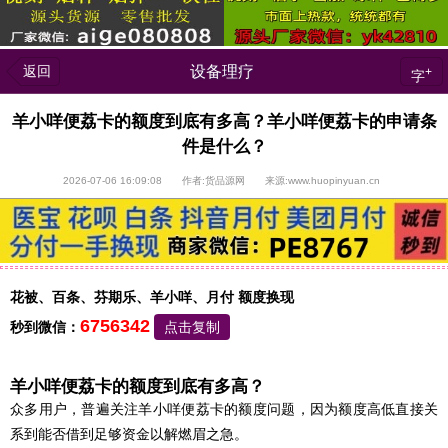
返回
设备理疗
+
字
羊小咩便荔卡的额度到底有多高？羊小咩便荔卡的申请条
件是什么？
2026-07-06 16:09:08 作者:货品源网 来源:www.huopinyuan.cn
花被、百条、芬期乐、羊小咩、月付 额度换现
6756342
秒到微信：
点击复制
羊小咩便荔卡的额度到底有多高？
众多用户，普遍关注羊小咩便荔卡的额度问题，因为额度高低直接关
系到能否借到足够资金以解燃眉之急。