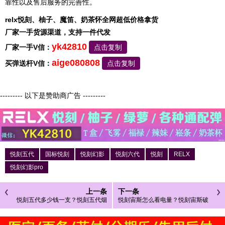
靠性以及售后服务的完善性。
relx悦刻、柚子、魔笛、奶茶怀全网超低价格拿货
厂家一手货源渠道，支持一件代发
yk42810
厂家一手V信：
点击复制
aige080808
买弹送杆V信：
点击复制
--------- 以下是赞助商广告 ---------
悦刻五代
国标悦刻
悦刻幻影
悦刻六代
悦刻
RELX
悦刻幻影pro
上一条
下一条
悦刻五代多少钱一支？悦刻五代烟
悦刻宙斯怎么看电量？悦刻宙斯破
弹多少一盒？
界多少钱