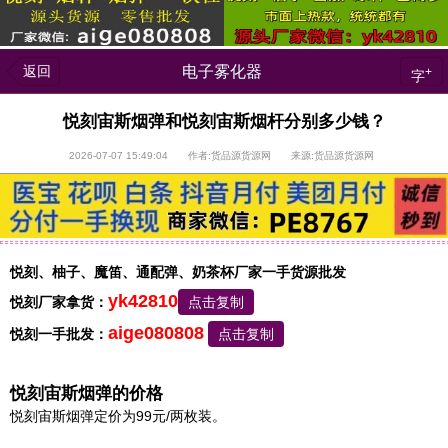
返回
电子雾化器
+
字
悦刻宙斯烟弹和悦刻宙斯烟杆分别多少钱？
2026-07-07 15:49:04 作者:货品源货源网 来源:货品源货源网
悦刻、柚子、魔笛、通配弹、奶茶杯厂家一手货源批发
yk42810
悦刻厂家拿货：
点击复制
aige080808
悦刻一手批发：
点击复制
悦刻宙斯烟弹的价格
悦刻宙斯烟弹定价为99元/两枚装。