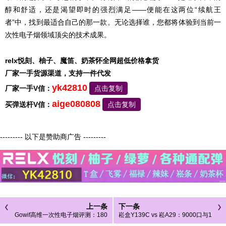
醇和舒适，还是渴望即时的强烈满足——便能在这两位“续航王
者”中，找到最适合自己的那一款。无论选择谁，您都将体验到当前一
次性电子烟领域顶尖的技术成果。
relx悦刻、柚子、魔笛、奶茶怀全网超低价格拿货
厂家一手货源渠道，支持一件代发
yk42810
厂家一手V信：
点击复制
aige080808
买弹送杆V信：
点击复制
--------- 以下是赞助商广告 ---------
上一条
下一条
Gowif高维一次性电子烟评测：180
崧盒Y139C vs 崧A29：9000口与1
00口大容量的“天花板”究竟有多强？
6000口对比分析