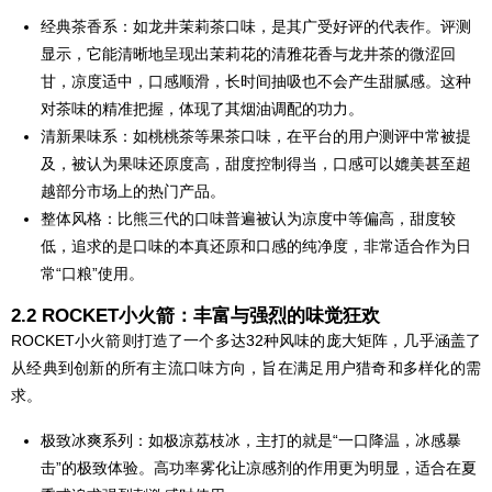
经典茶香系：如龙井茉莉茶口味，是其广受好评的代表作。评测
显示，它能清晰地呈现出茉莉花的清雅花香与龙井茶的微涩回
甘，凉度适中，口感顺滑，长时间抽吸也不会产生甜腻感。这种
对茶味的精准把握，体现了其烟油调配的功力。
清新果味系：如桃桃茶等果茶口味，在平台的用户测评中常被提
及，被认为果味还原度高，甜度控制得当，口感可以媲美甚至超
越部分市场上的热门产品。
整体风格：比熊三代的口味普遍被认为凉度中等偏高，甜度较
低，追求的是口味的本真还原和口感的纯净度，非常适合作为日
常“口粮”使用。
2.2 ROCKET小火箭：丰富与强烈的味觉狂欢
ROCKET小火箭则打造了一个多达32种风味的庞大矩阵，几乎涵盖了
从经典到创新的所有主流口味方向，旨在满足用户猎奇和多样化的需
求。
极致冰爽系列：如极凉荔枝冰，主打的就是“一口降温，冰感暴
击”的极致体验。高功率雾化让凉感剂的作用更为明显，适合在夏