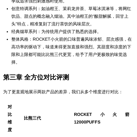
季或追求强烈刺激感时使用。
创意特调系列：如油柑王、茉莉龙井茶、草莓冰淇淋等，将网红
饮品、甜点的概念融入烟油。其中油柑王的“酸甜解腻，回甘上
头”特点，精准复刻了流行茶饮的风味层次。
经典烟草系列：为传统用户提供了熟悉的选择。
整体风格：ROCKET小火箭的口味普遍风味浓郁、层次感强，在
高功率的驱动下，味道来得更加直接和强烈。其甜度和凉度的下
限和上限都可能比比熊三代更宽，给予了用户更极致的味觉选
择。
第三章 全方位对比评测
为了更直观地展示两款产品的差异，我们从多个维度进行对比：
对
比
ROCKET小火箭
比熊三代
维
12000PUFFS
度