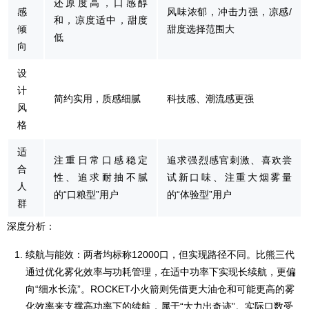
还原度高，口感醇
感
风味浓郁，冲击力强，凉感/
和，凉度适中，甜度
倾
甜度选择范围大
低
向
设
计
简约实用，质感细腻
科技感、潮流感更强
风
格
适
注重日常口感稳定
追求强烈感官刺激、喜欢尝
合
性、追求耐抽不腻
试新口味、注重大烟雾量
人
的“口粮型”用户
的“体验型”用户
群
深度分析：
续航与能效：两者均标称12000口，但实现路径不同。比熊三代
通过优化雾化效率与功耗管理，在适中功率下实现长续航，更偏
向“细水长流”。ROCKET小火箭则凭借更大油仓和可能更高的雾
化效率来支撑高功率下的续航，属于“大力出奇迹”。实际口数受