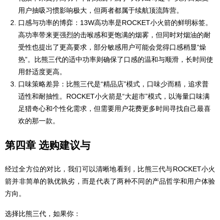
用户抽吸习惯影响极大，但两者都属于续航顶流阵营。
口感与功率的博弈：13W高功率是ROCKET小火箭的鲜明标签。
高功率带来更强烈的击喉感和更饱满的烟雾，但同时对烟油的耐
受性也提出了更高要求，部分敏感用户可能会觉得口感稍显“燥
热”。比熊三代的适中功率则确保了口感的温和与顺滑，长时间使
用舒适度更高。
口味策略差异：比熊三代是“精品店”模式，口味少而精，追求普
适性和耐抽性。ROCKET小火箭是“大超市”模式，以海量口味满
足猎奇心和个性化需求，但需要用户花费更多时间寻找自己最喜
欢的那一款。
第四章 选购建议与
经过全方位的对比，我们可以清晰地看到，比熊三代与ROCKET小火
箭并非简单的孰优孰劣，而是代表了两种不同的产品哲学和用户体验
方向。
选择比熊三代，如果你：