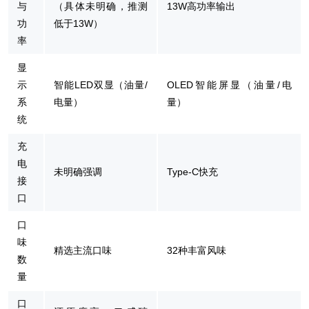
与
（具体未明确，推测
13W高功率输出
功
低于13W）
率
显
示
智能LED双显（油量/
OLED智能屏显（油量/电
系
电量）
量）
统
充
电
未明确强调
Type-C快充
接
口
口
味
精选主流口味
32种丰富风味
数
量
口