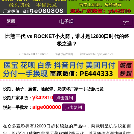
返回
电子烟
+
字
比熊三代 vs ROCKET小火箭，谁才是12000口时代的终
极之选？
2026-07-08 15:36:35 作者:货品源网 来源:www.huopinyuan.cn
悦刻、柚子、魔笛、通配弹、奶茶杯厂家一手货源批发
yk42810
悦刻厂家拿货：
点击复制
aige080808
悦刻一手批发：
点击复制
在众多宣称拥有12000口超长续航的产品中，两款明星机型脱颖而
出：以稳定口感和智能显示著称的比熊三代，以及凭借澎湃功率和丰