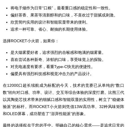
将电子烟作为日常“口粮”，最看重口感的稳定性和一致性。
偏好茶香、果茶等清新醇和的口味，不喜欢过于甜腻或刺激。
欣赏简约实用的设计和智能双显带来的便利。
追求一种可靠、省心、耐抽的长期使用体验。
选择ROCKET小火箭，如果你：
是大烟雾爱好者，追求强烈的击喉感和饱满的烟雾量。
喜欢尝试各种新奇、浓郁的口味，享受味觉上的探险。
对充电速度有要求，看重Type-C快充的便捷性。
偏爱具有强烈科技感和视觉冲击力的产品设计。
在12000口超长续航成为标配的今天，技术的竞赛已从单纯的“数口
数”转向对口感、功率、设计、交互等综合体验的深度打磨。比熊三代
以其陶瓷芯技术带来的细腻口感和智能双显的实用性，树立了“稳健体
验派”的标杆。而ROCKET小火箭则凭借13W高功率、32种风味矩阵
和OLED屏幕，成功塑造了“澎湃性能派”的形象。
最终的选择权在于您的手中。明确自己的核心需求——是追求日常的