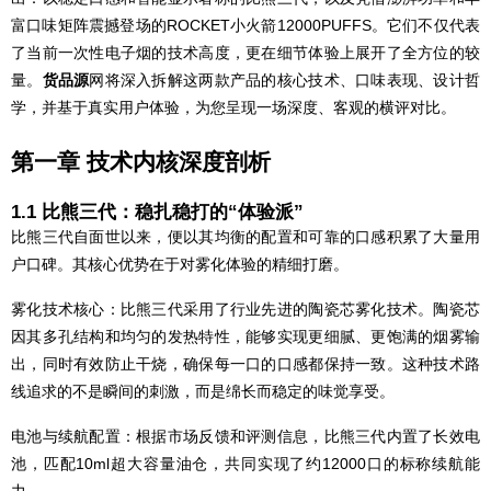
富口味矩阵震撼登场的ROCKET小火箭12000PUFFS。它们不仅代表
了当前一次性电子烟的技术高度，更在细节体验上展开了全方位的较
量。
货品源
网将深入拆解这两款产品的核心技术、口味表现、设计哲
学，并基于真实用户体验，为您呈现一场深度、客观的横评对比。
第一章 技术内核深度剖析
1.1 比熊三代：稳扎稳打的“体验派”
比熊三代自面世以来，便以其均衡的配置和可靠的口感积累了大量用
户口碑。其核心优势在于对雾化体验的精细打磨。
雾化技术核心：比熊三代采用了行业先进的陶瓷芯雾化技术。陶瓷芯
因其多孔结构和均匀的发热特性，能够实现更细腻、更饱满的烟雾输
出，同时有效防止干烧，确保每一口的口感都保持一致。这种技术路
线追求的不是瞬间的刺激，而是绵长而稳定的味觉享受。
电池与续航配置：根据市场反馈和评测信息，比熊三代内置了长效电
池，匹配10ml超大容量油仓，共同实现了约12000口的标称续航能
力。