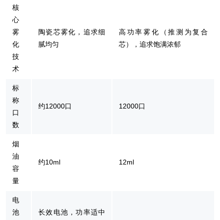
核
心
雾
陶瓷芯雾化，追求细
高功率雾化（推测为复合
化
腻均匀
芯），追求饱满浓郁
技
术
标
称
约12000口
12000口
口
数
烟
油
约10ml
12ml
容
量
电
池
长效电池，功率适中