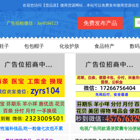
免费发布产品
广告招租微信：Jay0594123
鞋子
包包帽子
化妆护肤
食品特产
数码
男性滋补佳品,吃一粒做七次也不累
电视广告同款通便胶囊专治便