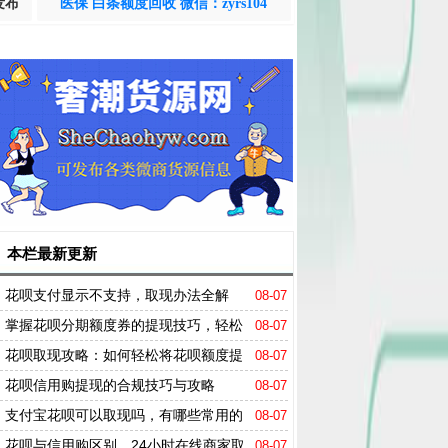
发布
医保 白条额度回收 微信：zyrs104
本栏最新更新
花呗支付显示不支持，取现办法全解
08-07
析！
掌握花呗分期额度券的提现技巧，轻松
08-07
实现资金周转！
花呗取现攻略：如何轻松将花呗额度提
08-07
现到银行账户
花呗信用购提现的合规技巧与攻略
08-07
支付宝花呗可以取现吗，有哪些常用的
08-07
花呗取现方法
花呗与信用购区别，24小时在线商家取
08-07