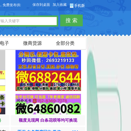
保存到桌面
加入收藏
欢迎您访问【货品源】微商货源网站，本站可以免费发布微商货源信息，免费
搜 索
电子
微商货源
全部分类
秘
额度兑现网 白条花呗等均可换现