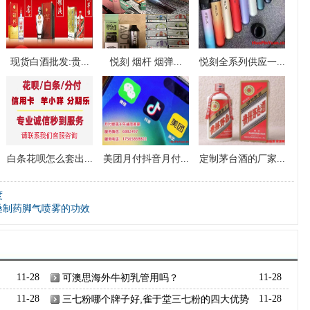
现货白酒批发:贵...
悦刻 烟杆 烟弹...
悦刻全系列供应一...
白条花呗怎么套出...
美团月付抖音月付...
定制茅台酒的厂家...
度
桑制药脚气喷雾的功效
11-28
可澳思海外牛初乳管用吗？
11-28
11-28
三七粉哪个牌子好,雀于堂三七粉的四大优势
11-28