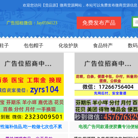
欢迎您访问【货品源】微商货源网站，本站可以免费发布微商货源信息，免费
免费发布产品
广告招租微信：Jay0594123
鞋子
包包帽子
化妆护肤
食品特产
数码
男性滋补佳品,吃一粒做七次也不累
电视广告同款通便胶囊专治便