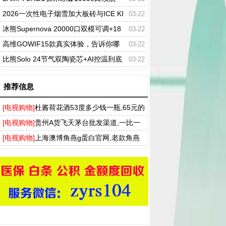
+双模式切换一次性电子烟?
2026一次性电子烟雪加大板砖与ICE KI
03-22
NG冰神，谁才是真正的万口之王?
冰熊Supernova 20000口双模可调+18
03-22
ml大容量，一次性能用半个月是真的吗?
高维GOWIF15款真实体验，告诉你哪
03-22
个口味最好抽（附推荐榜）
比熊Solo 24节气双陶瓷芯+AI控温到底
03-22
有多稳
推荐信息
[电视购物]
杜酱荷花酒53度多少钱一瓶,65元的
香柔酱香型做口粮还不错
[电视购物]
贵州A货飞天茅台批发渠道,一比一
茅台飞天一手货到付款
[电视购物]
上海澳博角燕g蛋白官网,老款角燕
G蛋白产品哪里能买到