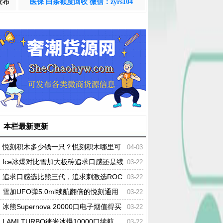
发布
医保 白条额度回收 微信：zyrs104
本栏最新更新
悦刻积木多少钱一只？悦刻积木哪里可
04-03
以买到
Ice冰爆对比雪加大板砖追求口感还是续
03-22
航?
追求口感选比熊三代，追求刺激选ROC
03-22
KET小火箭
雪加UFO弹5.0ml续航翻倍的悦刻通用
03-22
弹是否值得入手?
冰熊Supernova 20000口电子烟值得买
03-22
吗?实测可调功率/吸阻和超长续航
LAMI TURBO徕米冰爆10000口续航
03-22