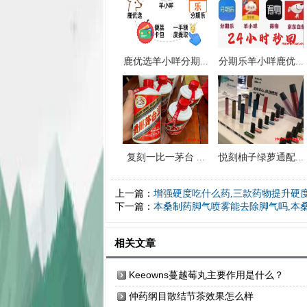
鹿优选羊小咩分期...
分期乐羊小咩鹿优...
复刻一比一茅台 ...
悦刻柚子绿萝通配...
上一篇：
增强硬度吃什么药,三款药物提升硬
下一篇：
本桑制药脚气喷雾能去除脚气吗,本
相关文章
Keeowns蔓越莓丸主要作用是什么？
仲药纲目散结节茶效果怎么样