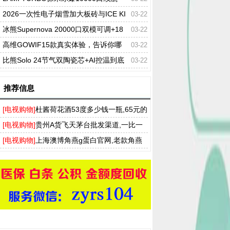
+双模式切换一次性电子烟?
2026一次性电子烟雪加大板砖与ICE KI
03-22
NG冰神，谁才是真正的万口之王?
冰熊Supernova 20000口双模可调+18
03-22
ml大容量，一次性能用半个月是真的吗?
高维GOWIF15款真实体验，告诉你哪
03-22
个口味最好抽（附推荐榜）
比熊Solo 24节气双陶瓷芯+AI控温到底
03-22
有多稳
推荐信息
[电视购物]
杜酱荷花酒53度多少钱一瓶,65元的
香柔酱香型做口粮还不错
[电视购物]
贵州A货飞天茅台批发渠道,一比一
茅台飞天一手货到付款
[电视购物]
上海澳博角燕g蛋白官网,老款角燕
G蛋白产品哪里能买到