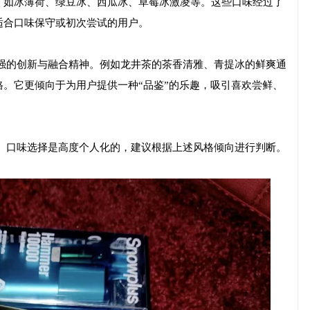
，如冰薄荷、绿豆冰、西瓜冰、草莓冰激凌等。这些口味经过了
适合口味保守或初次尝试的用户。
更强的创新与融合精神。例如龙井茶的茶香清雅、青提冰的鲜爽通
。它更倾向于为用户提供一种“品鉴”的乐趣，吸引喜欢尝鲜、
爆。口味选择是高度个人化的，建议根据上述风格倾向进行判断。