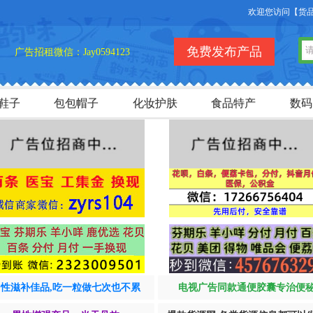
欢迎您访问【货品源】微商货
免费发布产品
广告招租微信：Jay0594123
鞋子
包包帽子
化妆护肤
食品特产
数码
男性滋补佳品,吃一粒做七次也不累
电视广告同款通便胶囊专治便