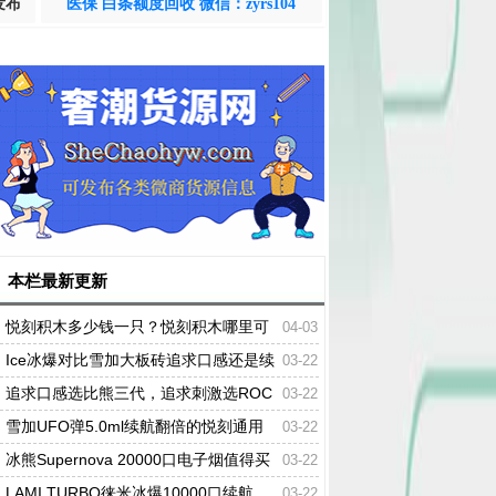
发布
医保 白条额度回收 微信：zyrs104
本栏最新更新
悦刻积木多少钱一只？悦刻积木哪里可
04-03
以买到
Ice冰爆对比雪加大板砖追求口感还是续
03-22
航?
追求口感选比熊三代，追求刺激选ROC
03-22
KET小火箭
雪加UFO弹5.0ml续航翻倍的悦刻通用
03-22
弹是否值得入手?
冰熊Supernova 20000口电子烟值得买
03-22
吗?实测可调功率/吸阻和超长续航
LAMI TURBO徕米冰爆10000口续航
03-22