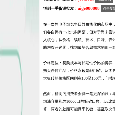
aige080808
悦刻一手货源批发：
点击复
在一次性电子烟竞争日益白热化的市场中，
们各自拥有一批忠实拥趸，但对于尚未尝
入核心，从价格、续航、技术、口味、设计
助您拨开迷雾，找到最契合您需求的那一
价格定位：初购成本与长期性价比的博弈
购买任何产品，价格永远是敲门砖。从零售
大板砖的价格区间则在130至150元，门槛
然而，精明的消费者会算一笔更深的账：单
烟油容量和约10000口的标称口数。Ice冰
算，两者的差距可能微乎其微，甚至取决