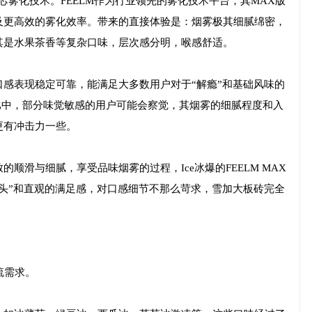
AX陶瓷芯雾化技术。FEELM作为行业领先的雾化技术平台，其MAX版
及更高效的雾化效率。带来的直接体验是：烟雾极其细腻绵密，
其是水果茶香等复杂口味，层次感分明，喉感舒适。
感表现稳定可靠，能满足大多数用户对于“解瘾”和基础风味的
台对比中，部分味觉敏感的用户可能会察觉，其烟雾的细腻程度和入
更有冲击力一些。
顺滑与细腻，享受品味烟雾的过程，Ice冰爆的FEELM MAX
头”和直观的满足感，对口感细节不那么苛求，雪加大板砖完全
流需求。