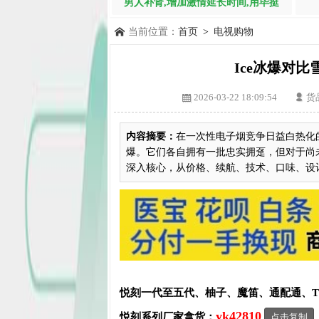
男人补肾,增加激情延长时间,用毕挺
当前位置：
首页
>
电视购物
Ice冰爆对
2026-03-22 18:09:54
货
内容摘要：
在一次性电子烟竞争日益白热化
爆。它们各自拥有一批忠实拥趸，但对于尚
深入核心，从价格、续航、技术、口味、设计及
悦刻一代至五代、柚子、魔笛、通配通、
yk42810
悦刻系列厂家拿货：
点击复制