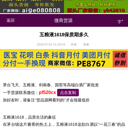
返回
微商货源
+
字
五粮液1618保质期多久
2025-07-02 11:28:54 作者: 来源:
茅台飞天、五粮液、剑南春、国窖等高端白酒厂家批发
pf520cx
一手货源联系微信：
点击复制
加好友时，请备注“货品源网看到的”才会报最低价
五粮液1618，品质生活的象征
在茅台镇这片酱香的热土上，五粮液1618这款白酒以"一花三春"的品