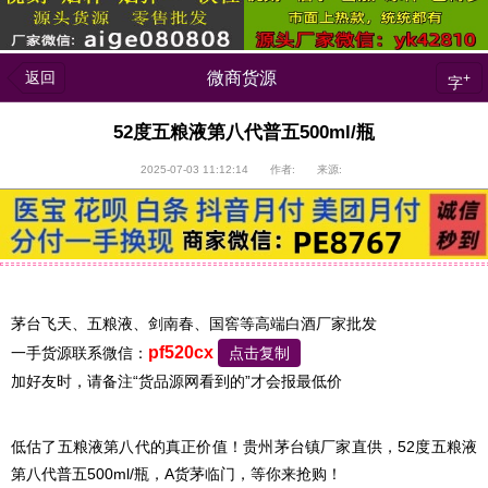
返回
微商货源
+
字
52度五粮液第八代普五500ml/瓶
2025-07-03 11:12:14 作者: 来源:
茅台飞天、五粮液、剑南春、国窖等高端白酒厂家批发
pf520cx
一手货源联系微信：
点击复制
加好友时，请备注“货品源网看到的”才会报最低价
低估了五粮液第八代的真正价值！贵州茅台镇厂家直供，52度五粮液
第八代普五500ml/瓶，A货茅临门，等你来抢购！