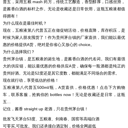
普五，采用五粮 mash 药方，传统工艺酿造，香型醇厚，口感丝滑，
是酱香白酒的标杆之作。无论是收藏还是日常饮用，这瓶五粮液都值
得拥有！
为什么现在是最佳时机？
现在，五粮液第八代普五正在做促销活动，价格直降，库存积压，是
时候为家人朋友囤货了！作为贵州茅台镇的厂家直供，我们能以最优
惠的价格提供A货，绝对是你省心又放心的 choice。
为什么选择我们？
贵州茅台镇，是五粮液的诞生地，是酱香白酒的代名词。我们有最强
大的供应链，能以最优惠的价格供应A货，确保每一瓶酒都是纯正的
贵州好酒。无论是52度还是其它度数，都能满足不同场合的需求。
现在就行动，享受低估的价格！
五粮液第八代普五500ml/瓶，A货直供，价格优惠！点击下方购物
车，联系客服，抢购你的 bottles now！无论是收藏还是日常，这瓶
五…
记住，酱香 straight up 老酒，只在贵州茅台镇！
批发飞天茅台53度、五粮液、剑南春、国窖等高端白酒
可零买,可批发。我们还承接白酒定制，价格全网超低