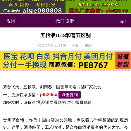
返回
微商货源
+
字
五粮液1618和普五区别
2025-07-02 11:28:56 作者: 来源:
茅台飞天、五粮液、剑南春、国窖等高端白酒厂家批发
pf520cx
一手货源联系微信：
点击复制
加好友时，请备注“货品源网看到的”才会报最低价
贵州茅台镇，作为中国白酒的发源地，承载着几千年酿酒的辉煌历
史。这里，酒质纯正，工艺精湛，是众多白酒消费者的优选之地。今