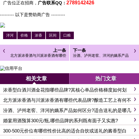
2789142426
广告位正在招商，
广告联系QQ：
--------- 以下是赞助商广告 ---------
洋河
价格
浓香
区间
口粮
上一条
下一条
北方派浓香酒与川派浓香酒有哪些
汾酒、泸州老窖、洋河的嫡系产品
代表品牌?酿造工艺上有何不同?
如何区分?适合送礼的是哪几款?
相关文章
热门文章
浓香型白酒川酒金花指哪些品牌?其核心单品价格梯度如何划
分?
北方派浓香酒与川派浓香酒有哪些代表品牌?酿造工艺上有何不
同?
汾酒、泸州老窖、洋河的嫡系产品如何区分?适合送礼的是哪几
款?
婚宴用酒预算300元/瓶,哪些品牌的系列既有面子又实惠?
300-500元价位有哪些性价比高的适合自饮或送礼的酱香型白
酒?