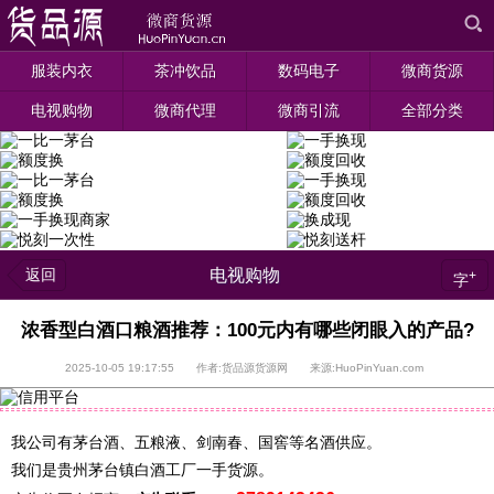
服装内衣
茶冲饮品
数码电子
微商货源
电视购物
微商代理
微商引流
全部分类
返回
电视购物
+
字
浓香型白酒口粮酒推荐：100元内有哪些闭眼入的产品?
2025-10-05 19:17:55 作者:货品源货源网 来源:HuoPinYuan.com
我公司有茅台酒、五粮液、剑南春、国窖等名酒供应。
我们是贵州茅台镇白酒工厂一手货源。