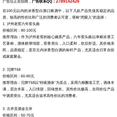
2789142426
广告位正在招商，
广告联系QQ：
在100元以内的浓香型白酒口粮酒中，以下几款产品凭借其稳定的品
质、较高的性价比和广泛的消费者认可度，堪称“闭眼入”的选择：
1. 泸州老窖六年窖头曲
价格区间：80-100元
推荐理由：作为泸州老窖的核心嫡系产品，六年窖头曲以单粮浓香工
艺著称，酒体醇厚绵甜，窖香突出，入口柔和，饮后舒适。其价格亲
民，品质稳定，是百元内浓香型白酒的标杆产品，尤其适合日常自饮
或家庭聚会。
2. 沱牌T68
价格区间：60-80元
推荐理由：沱牌T68以“特级酒体”为卖点，采用六粮酿造工艺，酒体丰
满，层次丰富，入口绵甜，回味悠长。其性价比极高，在同价位产品
中酒质突出，尤其适合追求高性价比的消费者。
3. 古井贡酒金古井
价格区间：50-70元