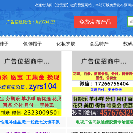
欢迎您访问【货品源】微商货源网站，本站可以免费发布微商货源
免费发布产品
广告招租微信：Jay0594123
鞋子
包包帽子
化妆护肤
食品特产
数码
男性滋补佳品,吃一粒做七次也不累
电视广告同款通便胶囊专治便