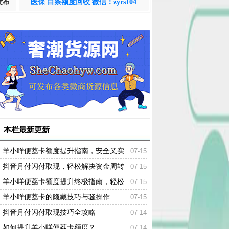
发布
医保 白条额度回收 微信：zyrs104
本栏最新更新
羊小咩便荔卡额度提升指南，安全又实
07-15
用的额度增加方法
抖音月付闪付取现，轻松解决资金周转
07-15
难题
羊小咩便荔卡额度提升终极指南，轻松
07-15
掌握额度修改方法
羊小咩便荔卡的隐藏技巧与骚操作
07-15
抖音月付闪付取现技巧全攻略
07-14
如何提升羊小咩便荔卡额度？
07-14