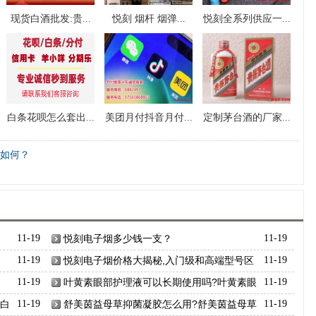
现货白酒批发:贵...
悦刻 烟杆 烟弹...
悦刻全系列供应一...
白条花呗怎么套出...
美团月付抖音月付...
定制茅台酒的厂家...
如何？
11-19
悦刻电子烟多少钱一支？
11-19
11-19
悦刻电子烟价格大揭秘,入门级和高端型号区
11-19
别
11-19
叶黄素眼部护理液可以长期使用吗?叶黄素眼
11-19
部护理液批发
蛋白
11-19
舒美茵益母草抑菌凝胶怎么用?舒美茵益母草
11-19