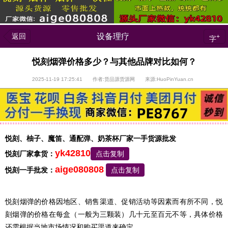
返回
设备理疗
+
字
悦刻烟弹价格多少？与其他品牌对比如何？
2025-11-19 17:25:41 作者:货品源货源网 来源:HuoPinYuan.cn
悦刻、柚子、魔笛、通配弹、奶茶杯厂家一手货源批发
yk42810
悦刻厂家拿货：
点击复制
aige080808
悦刻一手批发：
点击复制
悦刻烟弹的价格因地区、销售渠道、促销活动等因素而有所不同，悦
刻烟弹的价格在每盒（一般为三颗装）几十元至百元不等，具体价格
还需根据当地市场情况和购买渠道来确定。