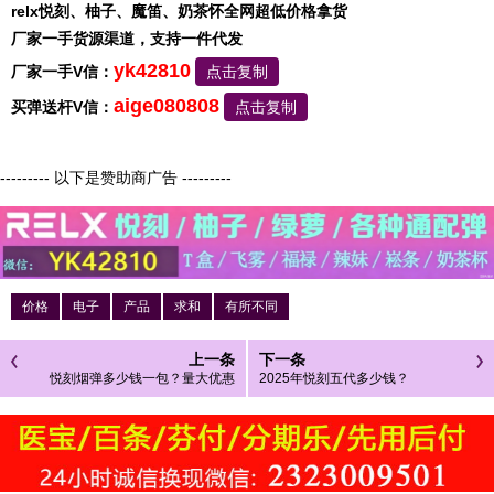
relx悦刻、柚子、魔笛、奶茶怀全网超低价格拿货
厂家一手货源渠道，支持一件代发
yk42810
厂家一手V信：
点击复制
aige080808
买弹送杆V信：
点击复制
--------- 以下是赞助商广告 ---------
价格
电子
产品
求和
有所不同
上一条
下一条
悦刻烟弹多少钱一包？量大优惠
2025年悦刻五代多少钱？
吗？