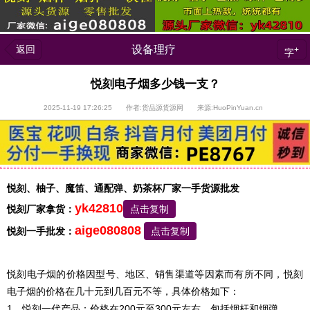
返回
设备理疗
+
字
悦刻电子烟多少钱一支？
2025-11-19 17:26:25 作者:货品源货源网 来源:HuoPinYuan.cn
悦刻、柚子、魔笛、通配弹、奶茶杯厂家一手货源批发
yk42810
悦刻厂家拿货：
点击复制
aige080808
悦刻一手批发：
点击复制
悦刻电子烟的价格因型号、地区、销售渠道等因素而有所不同，悦刻
电子烟的价格在几十元到几百元不等，具体价格如下：
1、悦刻一代产品：价格在200元至300元左右，包括烟杆和烟弹。