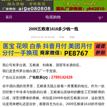
返回
电视购物
+
字
2009五粮液1618多少钱一瓶
2025-12-01 16:29:39 作者: 来源:
我公司有茅台酒、五粮液、剑南春、国窖等名酒供应。
我们是贵州茅台镇白酒工厂一手货源。
2789142426
广告位正在招商，
广告联系QQ：
在中国白酒的世界里，五粮液无疑占据着一席重要的地位。作为一款
历经数十年传承与创新的白酒，五粮液以其独特的酿造工艺和醇厚的
口感，深受消费者的青睐。特别是2009年份的五粮液1618，这款酒无
论是用来赠礼还是自饮，都显得尤为出众。2009五粮液1618的市场价