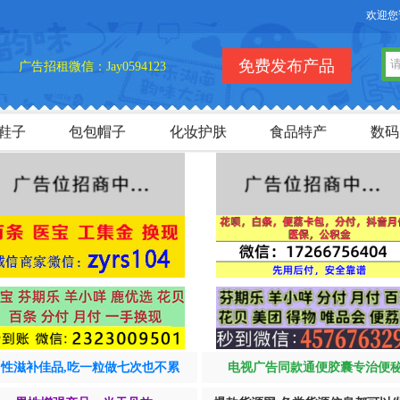
欢迎您访问【
免费发布产品
广告招租微信：Jay0594123
鞋子
包包帽子
化妆护肤
食品特产
数码
男性滋补佳品,吃一粒做七次也不累
电视广告同款通便胶囊专治便