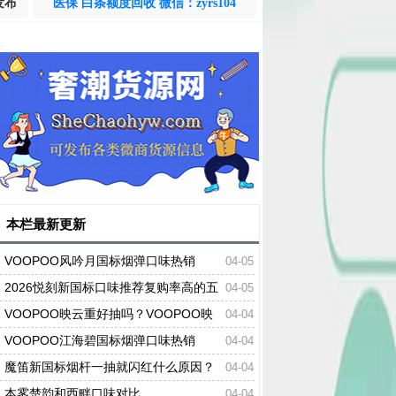
发布
医保 白条额度回收 微信：zyrs104
本栏最新更新
VOOPOO风吟月国标烟弹口味热销
04-05
2026悦刻新国标口味推荐复购率高的五
04-05
个口味
VOOPOO映云重好抽吗？VOOPOO映
04-04
云重口味热销
VOOPOO江海碧国标烟弹口味热销
04-04
魔笛新国标烟杆一抽就闪红什么原因？
04-04
本雾楚韵和西畔口味对比
04-04