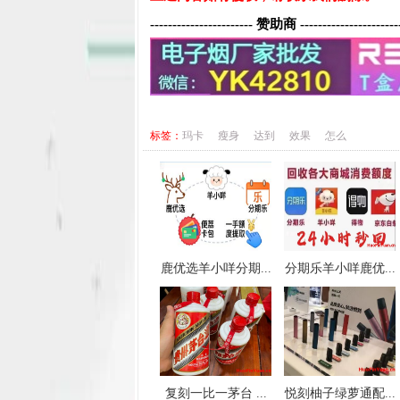
----------------------- 赞助商 ----------------------
标签：
玛卡
瘦身
达到
效果
怎么
鹿优选羊小咩分期...
分期乐羊小咩鹿优...
复刻一比一茅台 ...
悦刻柚子绿萝通配...