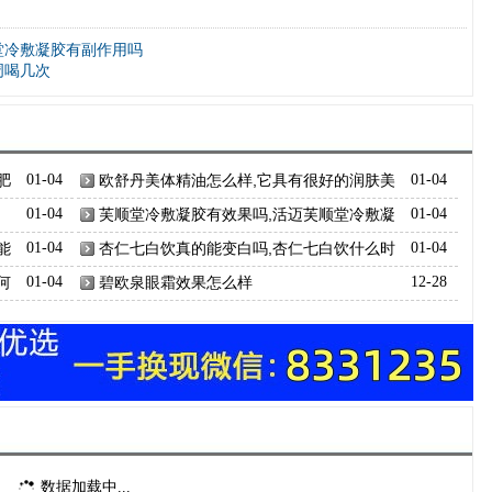
堂冷敷凝胶有副作用吗
周喝几次
肥
01-04
欧舒丹美体精油怎么样,它具有很好的润肤美
01-04
容效果
01-04
芙顺堂冷敷凝胶有效果吗,活迈芙顺堂冷敷凝
01-04
胶有副作用吗
能
01-04
杏仁七白饮真的能变白吗,杏仁七白饮什么时
01-04
候喝最好
何
01-04
碧欧泉眼霜效果怎么样
12-28
数据加载中...