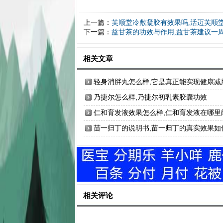
上一篇：
芙顺堂冷敷凝胶有效果吗,活迈芙顺
下一篇：
益甘茶的功效与作用,益甘茶建议一
相关文章
轻身消胖丸怎么样,它是真正能实现健康减
的产品
乃捷尔怎么样,乃捷尔初乳素胶囊功效
仁和育发液效果怎么样,仁和育发液在哪里
买到正品
苗一归丁的说明书,苗一归丁的真实效果如
相关评论