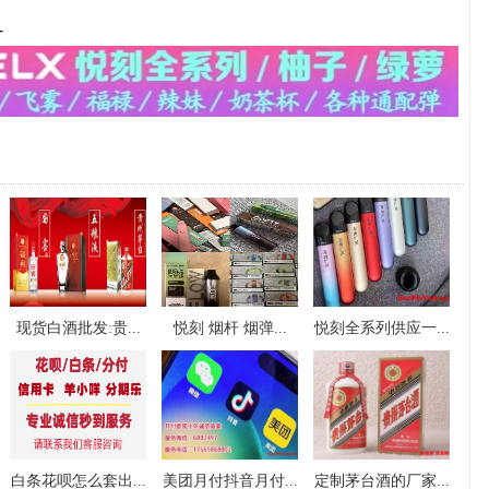
-
现货白酒批发:贵...
悦刻 烟杆 烟弹...
悦刻全系列供应一...
白条花呗怎么套出...
美团月付抖音月付...
定制茅台酒的厂家...