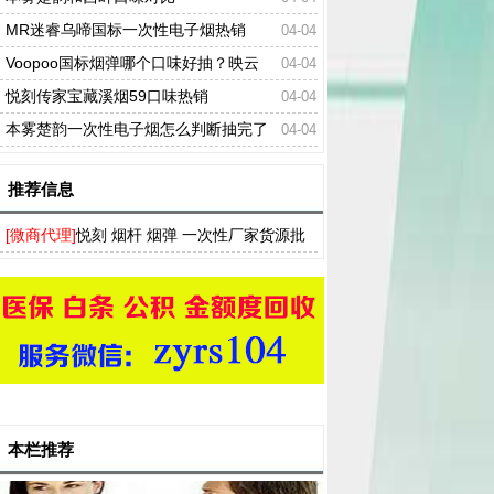
MR迷睿乌啼国标一次性电子烟热销
04-04
Voopoo国标烟弹哪个口味好抽？映云
04-04
重、风吟月、江海碧口味对比
悦刻传家宝藏溪烟59口味热销
04-04
本雾楚韵一次性电子烟怎么判断抽完了
04-04
推荐信息
[微商代理]
悦刻 烟杆 烟弹 一次性厂家货源批
发，多种口味RELX电子烟一件代发
本栏推荐