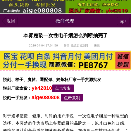
返回
微商代理
+
字
本雾楚韵一次性电子烟怎么判断抽完了
2026-04-04 17:04:56 作者:货品源货源网 来源:
悦刻、柚子、魔笛、通配弹、奶茶杯厂家一手货源批发
yk42810
悦刻厂家拿货：
点击复制
aige080808
悦刻一手批发：
点击复制
对于追求便捷、健康、时尚的用户来说，一次性电子烟是一种理想的
选择。本雾楚韵作为市场上备受瞩目的品牌之一，以其出色的口感、
便携的设计和高品质的烟液而备受青睐。在使用一次性电子烟时，了