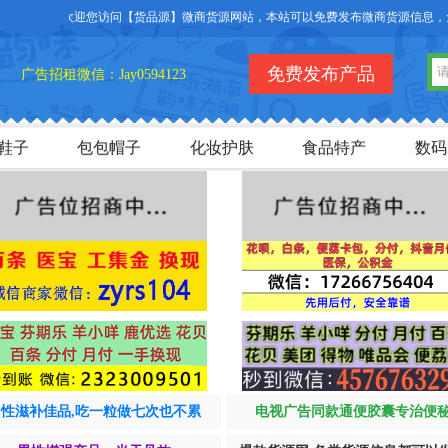
欢迎您访问【货品源】微商货源网站，本站可以免费发布微商货源信息，免费发
免费发布产品
广告招租微信：Jay0594123
鞋子
包包帽子
化妆护肤
食品特产
数码
男性滋补佳品,吃一粒做七次也不累
电视广告同款通便胶囊专治便