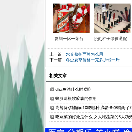
复刻一比一茅台 ...
悦刻柚子绿萝通配...
上一篇：
水光修护面膜怎么用
下一篇：
冬虫夏草价格一克多少钱一斤
相关文章
dha鱼油什么时候吃
蜂胶葛根软胶囊的作用
高龄备孕辅酶q10吃哪种,高龄备孕辅酶q1
个牌子好
吃蔬菜的好处是什么,女人吃蔬菜的6大功