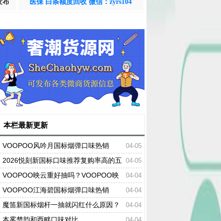
发布
医保 白条额度回收 微信：zyrs104
本栏最新更新
VOOPOO风吟月国标烟弹口味热销
04-05
2026悦刻新国标口味推荐复购率高的五
04-05
个口味
VOOPOO映云重好抽吗？VOOPOO映
04-04
云重口味热销
VOOPOO江海碧国标烟弹口味热销
04-04
魔笛新国标烟杆一抽就闪红什么原因？
04-04
本雾楚韵和西畔口味对比
04-04