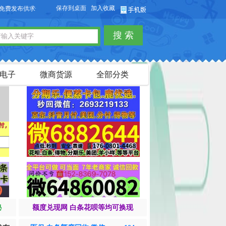
保存到桌面
加入收藏
布供求信息，也可以免费发布淘宝客商品信息。
搜 索
电子
微商货源
全部分类
秘
额度兑现网 白条花呗等均可换现