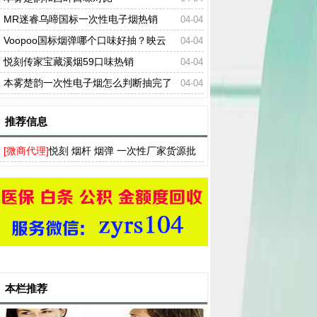
MR迷睿乌啼国标一次性电子烟热销
04-04
Voopoo国标烟弹哪个口味好抽？映云
04-04
重、风吟月、江海碧口味对比
悦刻传家宝藏溪烟59口味热销
04-04
本雾楚韵一次性电子烟怎么判断抽完了
04-04
推荐信息
[微商代理]
悦刻 烟杆 烟弹 一次性厂家货源批
发，多种口味RELX电子烟一件代发
本栏推荐