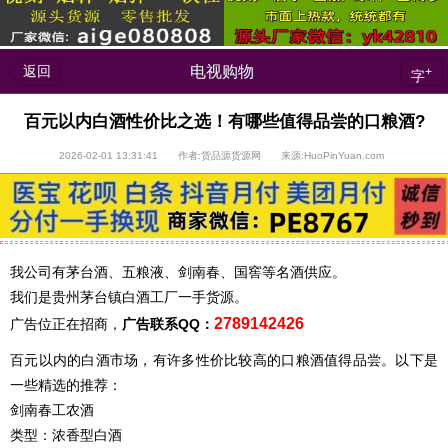
返回
电视购物
+
字
百元以内白酒性价比之选！有哪些值得品尝的口粮酒?
2026-02-01 13:31:41 作者:货品源货源网 来源:HuoPinYuan.com
我公司有茅台酒、五粮液、剑南春、国窖等名酒供应。
我们是贵州茅台镇白酒工厂一手货源。
2789142426
广告位正在招商，
广告联系QQ：
百元以内的白酒市场，有许多性价比较高的口粮酒值得品尝。以下是
一些精选的推荐：
剑南春工农酒
类型：浓香型白酒