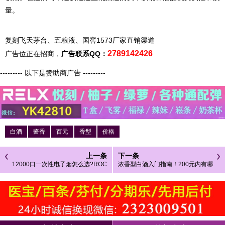
量。
复刻飞天茅台、五粮液、国窖1573厂家直销渠道
2789142426
广告位正在招商，
广告联系QQ：
--------- 以下是赞助商广告 ---------
白酒
酱香
百元
香型
价格
上一条
下一条
12000口一次性电子烟怎么选?ROC
浓香型白酒入门指南！200元内有哪
KET小火箭深度评测与购买建议
些高性价比品牌值得尝试?