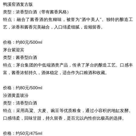
鸭溪窖酒复古版
类型：浓香型白酒（带有酱香风格）
特点：融合了酱香酒的焦糊味，被誉为“酒中美人”。独特的酿造工
艺，浓香和酱香完美融合，入口绵柔细腻，齿颊留香。
价格：约80元/500ml
茅台紫迎宾
类型：酱香型白酒
特点：茅台集团的中低端酒类产品，传承了茅台的酿造工艺。口感丰
富，酱香浓郁持久，酒体稳定，适合作为口粮酒和收藏。
价格：约80元/500ml
汾酒黄盖玻汾
类型：清香型白酒
特点：采用高粱、大麦、豌豆等优质粮食，通过小容积的地缸发酵。
口感绵柔，回味甘甜，持久留香，是百元以内性价比极高的选择。
价格：约50元/475ml