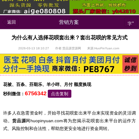
返回
营销方案
+
字
为什么有人选择花呗套出来？套出花呗的常见方式
2026-03-13 18:10:27 作者:货品源货源网 来源:HuoPinYuan.com
花被、百条、芬期乐、羊小咩、月付 额度换现
6756342
秒到微信：
点击复制
许多人在急需资金时，开始寻找花呗套出来平台来实现资金的灵活调
动。
货品源
网huopinyuan.com将为您揭示花呗套出来平台的运作方
式、风险控制和合法性，帮助您更安全地进行资金周转。