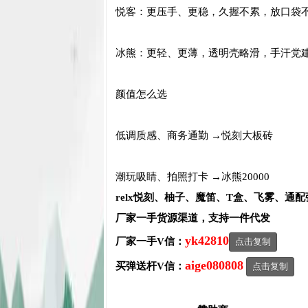
悦客：更压手、更稳，久握不累，放口袋
冰熊：更轻、更薄，透明壳略滑，手汗党
颜值怎么选
低调质感、商务通勤 →
悦刻大板砖
潮玩吸睛、拍照打卡 →冰熊20000
relx悦刻、柚子、魔笛、T盒、飞雾、通
厂家一手货源渠道，支持一件代发
yk42810
厂家一手V信：
点击复制
aige080808
买弹送杆V信：
点击复制