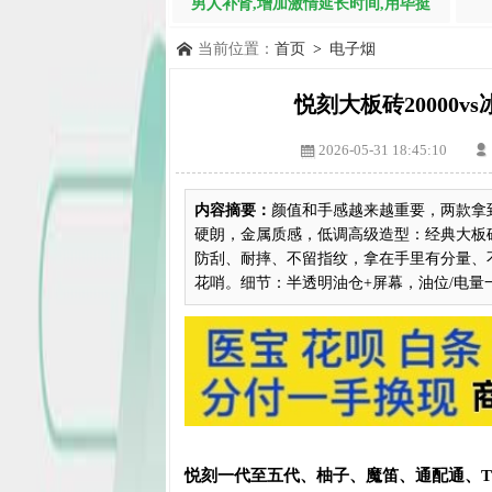
男人补肾,增加激情延长时间,用毕挺
当前位置：
首页
>
电子烟
悦刻大板砖20000v
2026-05-31 18:45:10
内容摘要：
颜值和手感越来越重要，两款拿
硬朗，金属质感，低调高级造型：经典大板
防刮、耐摔、不留指纹，拿在手里有分量、
花哨。细节：半透明油仓+屏幕，油位/电量一.
悦刻一代至五代、柚子、魔笛、通配通、