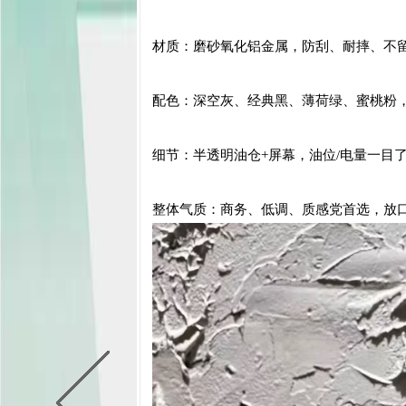
材质：磨砂氧化铝金属，防刮、耐摔、不
配色：深空灰、经典黑、薄荷绿、蜜桃粉
细节：半透明油仓+屏幕，油位/电量一目
整体气质：商务、低调、质感党首选，放