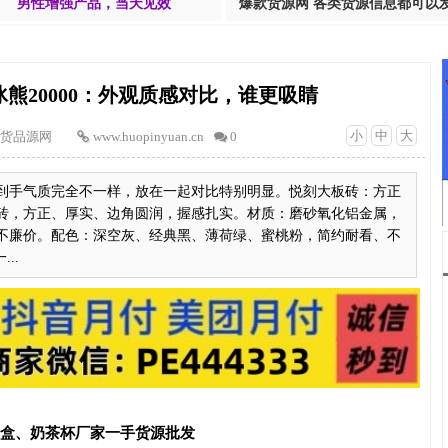
男性增强产品，当天见效
爆款货源网 各类货源信息都可以
s冰熊20000：外观质感对比，谁更吸睛
小
中
大
货品源网
www.huopinyuan.cn
0
到手气质完全不一样，放在一起对比特别明显。悦刻大板砖：方正
砖，方正、厚实、边角圆润，握感扎实。材质：磨砂氧化铝金属，
不廉价。配色：深空灰、经典黑、薄荷绿、蜜桃粉，简约耐看、不
..
T盒、奶茶杯厂家一手货源批发