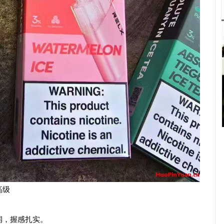
高级
润，握感扎实。