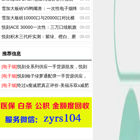
评：新口味、技术、对比与购买指南
雪加大板砖VS鸭嘴兽：一次性电子烟终
08-03
极对比指南，口味、性能、选购与实战建议
雪加大板砖10000口与20000口对比横
08-03
评：从陶瓷芯技术到大容量时代的全面进化
悦刻ACE 30000一次性：三万口续航旗
08-03
舰拆解，15种口味品鉴与功率搭配
悦刻积木三代杆实测：紫绿、橙白、磨
08-03
砂黑三色齐发，口感黑科技能否封神？
推荐信息
[电子烟]
悦刻全系列供应一手货源批发，悦刻
买烟弹送烟杆厂家拿货渠道
[电子烟]
悦刻柚子绿萝通配弹一手货源供应，
T盒飞雾奶茶杯实体店批发渠道
[电子烟]
吃过s瘦减肥真正评价-美福乐双s减肥
药多少钱一盒-ss瘦身胶囊官网