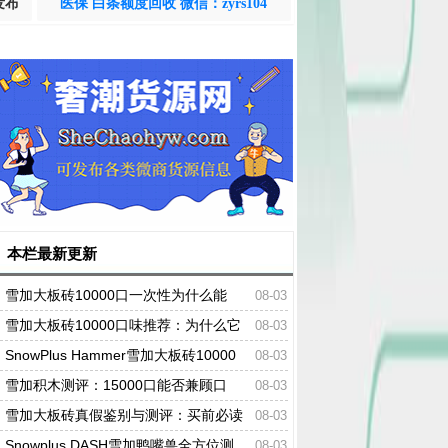
发布
医保 白条额度回收 微信：zyrs104
本栏最新更新
雪加大板砖10000口一次性为什么能
08-03
火？推荐与购买理由
雪加大板砖10000口味推荐：为什么它
08-03
能成为一次性电子烟中的爆款？
SnowPlus Hammer雪加大板砖10000
08-03
口口味全解析：一篇看懂口感、技术、对比与
雪加积木测评：15000口能否兼顾口
08-03
选购的实测指南
感、续航与可玩性？
雪加大板砖真假鉴别与测评：买前必读
08-03
的12项检验清单
Snowplus DASH雪加鸭嘴兽全方位测
08-03