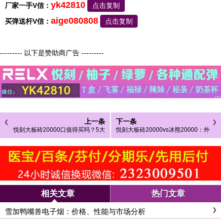
yk42810
厂家一手V信：
点击复制
aige080808
买弹送杆V信：
点击复制
--------- 以下是赞助商广告 ---------
上一条
下一条
悦刻大板砖20000口值得买吗？5大
悦刻大板砖20000vs冰熊20000：外
核心理由，新手老玩家都爱
观质感对比，谁更吸睛
相关文章
热门文章
雪加鸭嘴兽电子烟：价格、性能与市场分析