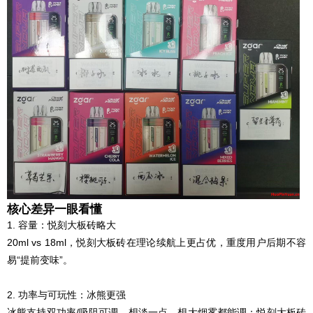
核心差异一眼看懂
1. 容量：悦刻大板砖略大
20ml vs 18ml，悦刻大板砖在理论续航上更占优，重度用户后期不容
易“提前变味”。
2. 功率与可玩性：冰熊更强
冰熊支持双功率/吸阻可调，想淡一点、想大烟雾都能调；悦刻大板砖