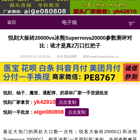
返回
电子烟
+
字
悦刻大板砖20000vs冰熊Supernova20000参数测评对
比：谁才是真2万口扛把子
2026-05-31 18:45:14 作者:货品源网 来源:www.huopinyuan.cn
悦刻、柚子、魔笛、通配弹、奶茶杯厂家一手货源批发
yk42810
悦刻厂家拿货：
点击复制
aige080808
悦刻一手批发：
点击复制
最近大热门的两款大口数一次性：悦客大板砖20000口和冰熊
Supernova 20000口，都是冲着“一支用到底”来的。先把参数摊开