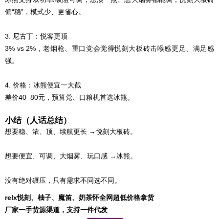
偏“稳”，模式少、更省心。
3. 尼古丁：悦客更顶
3% vs 2%，老烟枪、重口党会觉得悦刻大板砖击喉感更足、满足感
强。
4. 价格：冰熊便宜一大截
差价40–80元，预算党、口粮机首选冰熊。
小结（人话总结）
想要稳、浓、顶、续航更长 →悦刻大板砖。
想要便宜、可调、大烟雾、玩口感 →冰熊。
没有绝对碾压，只有需求不同选不同。
relx悦刻、柚子、魔笛、奶茶怀全网超低价格拿货
厂家一手货源渠道，支持一件代发