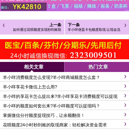
上一条
下一条
如何通过花呗额度实现秒到账取
羊小咩便荔卡包额度取现:让现金流
现，轻松解决你的资金需求
畅通无阻
相关文章
热门文章
羊小咩消费额度怎么变现?羊小咩商城额度怎么套？
羊小咩享花卡微信上怎么用?
羊小咩的享花卡怎么提出来?羊小咩享花卡消费额度可以提现
吗？
羊小咩的额度如何套出来?羊小咩额度可以提现吗？
掌握微信分付额度提现技巧，让余额翻倍！
花呗额度24小时秒到账的取现商家：轻松解决资金需求