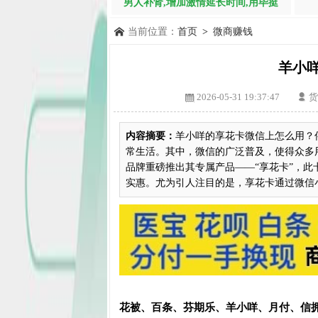
男人补肾,增加激情延长时间,用毕挺
当前位置：
首页
>
微商赚钱
羊小
2026-05-31 19:37:47
货
内容摘要：
羊小咩的享花卡微信上怎么用？
常生活。其中，微信的广泛普及，使得众多
品牌重磅推出其专属产品——“享花卡”，
实惠。尤为引人注目的是，享花卡通过微信小.
花被、百条、芬期乐、羊小咩、月付、信拥