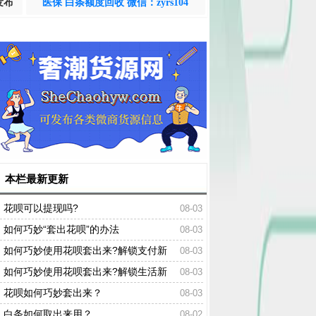
发布
医保 白条额度回收 微信：zyrs104
本栏最新更新
花呗可以提现吗?
08-03
如何巧妙“套出花呗”的办法
08-03
如何巧妙使用花呗套出来?解锁支付新
08-03
姿势！
如何巧妙使用花呗套出来?解锁生活新
08-03
姿势！轻松掌握
花呗如何巧妙套出来？
08-03
白条如何取出来用？
08-02