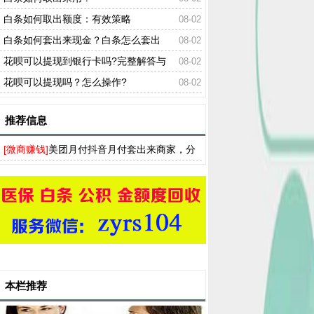
白条如何取出额度：有效策略
08-02
白条如何套出来现金？白条怎么套出
08-02
来？
花呗可以提现到银行卡吗?完整解答与
08-02
稳妥替代方案
花呗可以提现吗？怎么操作?
08-02
推荐信息
[微商赚钱]
美团月付抖音月付套出来商家，分
付白条得物羊小咩提现流程分享
本栏推荐