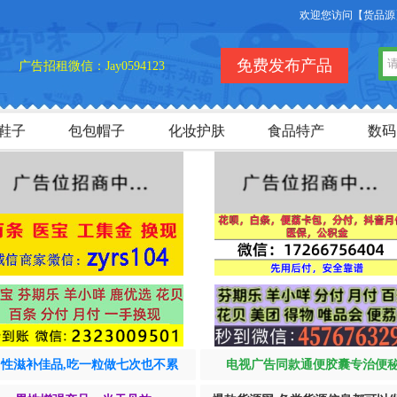
欢迎您访问【货品源】微商
免费发布产品
广告招租微信：Jay0594123
鞋子
包包帽子
化妆护肤
食品特产
数码
男性滋补佳品,吃一粒做七次也不累
电视广告同款通便胶囊专治便