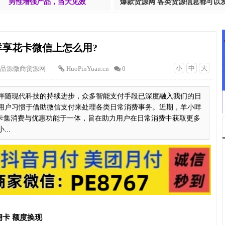
男性增强产品，当天见效
爆款货源网 各类货源信息都可以
咩享花卡微信上怎么用?
小
中
大
品源微商货源网
HuoPinYuan.cn
0
伴随现代科技的持续进步，众多智能支付手段已深度融入我们的日
用户习惯于借助微信支付来处理各类日常消费事务。近期，羊小咩
此卡集消费与优惠功能于一体，旨在助力用户在日常消费中获取更多
..
卡 额度换现