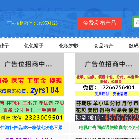
免费发布产品
广告招租微信：Jay0594123
鞋子
包包帽子
化妆护肤
食品特产
数码
男性滋补佳品,吃一粒做七次也不累
电视广告同款通便胶囊专治便