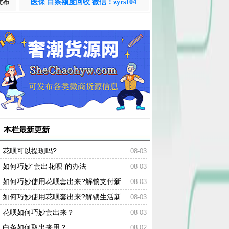
发布
医保 白条额度回收 微信：zyrs104
本栏最新更新
花呗可以提现吗?
08-03
如何巧妙“套出花呗”的办法
08-03
如何巧妙使用花呗套出来?解锁支付新
08-03
姿势！
如何巧妙使用花呗套出来?解锁生活新
08-03
姿势！轻松掌握
花呗如何巧妙套出来？
08-03
白条如何取出来用？
08-02