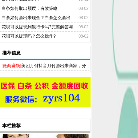
白条如何取出额度：有效策略
08-02
白条如何套出来现金？白条怎么套出
08-02
来？
花呗可以提现到银行卡吗?完整解答与
08-02
稳妥替代方案
花呗可以提现吗？怎么操作?
08-02
推荐信息
[微商赚钱]
美团月付抖音月付套出来商家，分
付白条得物羊小咩提现流程分享
本栏推荐