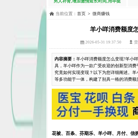
男人补肾,增加激情延长时间,用毕挺
当前位置：
首页
>
微商赚钱
羊小咩消费额度
2026-05-31 19:37:50
货
内容摘要：
羊小咩消费额度怎么变现?羊小
具，羊小咩作为一款广受欢迎的创新型消费
究竟如何实现变现？以下为您详细阐述。羊
等多功能于一体，构建了别具一格的消费额度体
花被、百条、芬期乐、羊小咩、月付、信拥