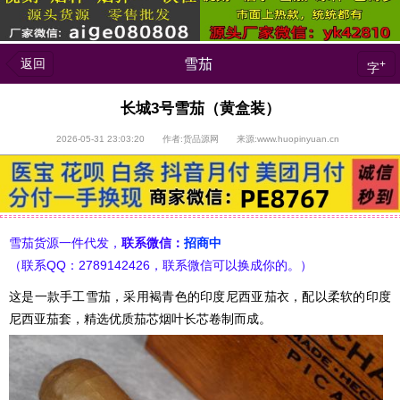
返回
雪茄
+
字
长城3号雪茄（黄盒装）
2026-05-31 23:03:20 作者:货品源网 来源:www.huopinyuan.cn
雪茄货源一件代发，
联系微信：
招商中
（联系QQ：2789142426，联系微信可以换成你的。）
这是一款手工雪茄，采用褐青色的印度尼西亚茄衣，配以柔软的印度
尼西亚茄套，精选优质茄芯烟叶长芯卷制而成。