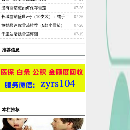
没有雪茄柜如何保存雪茄
07-26
长城雪茄盛世v号（10支装）：纯手工
07-26
制作
黄鹤楼迷你雪茄推荐（5款小雪茄）
07-26
千里达暗礁雪茄评测
07-15
推荐信息
本栏推荐