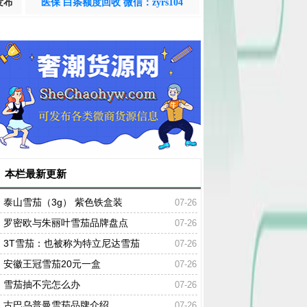
发布
医保 白条额度回收 微信：zyrs104
本栏最新更新
泰山雪茄（3g） 紫色铁盒装
07-26
罗密欧与朱丽叶雪茄品牌盘点
07-26
3T雪茄：也被称为特立尼达雪茄
07-26
安徽王冠雪茄20元一盒
07-26
雪茄抽不完怎么办
07-26
古巴乌普曼雪茄品牌介绍
07-26