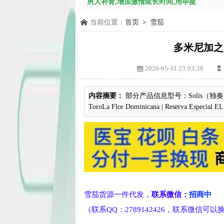
男人补肾,增加激情延长时间,用毕挺
当前位置：
首页
>
雪茄
多米尼加之花雪茄
2026-05-31 23:03:28
内容摘要：
部分产品信息型号：Solis（独
ToroLa Flor Dominicana | Reserva Especi
雪茄货源一件代发，
联系微信：
招商中
（联系QQ：2789142426，联系微信可