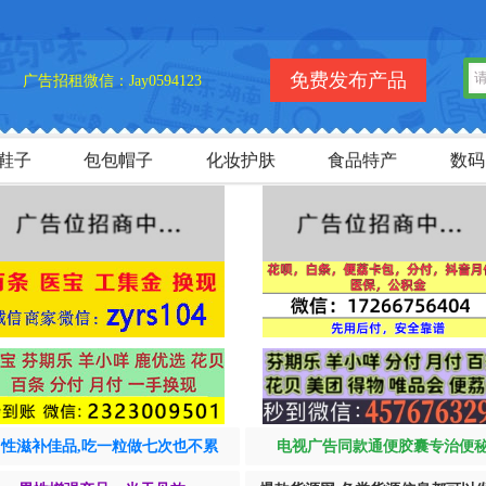
欢迎您
免费发布产品
广告招租微信：Jay0594123
鞋子
包包帽子
化妆护肤
食品特产
数码
男性滋补佳品,吃一粒做七次也不累
电视广告同款通便胶囊专治便