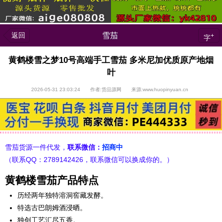
返回
雪茄
+
字
黄鹤楼雪之梦10号高端手工雪茄 多米尼加优质原产地烟
叶
2026-05-31 23:03:24 作者:货品源网 来源:www.huopinyuan.cn
雪茄货源一件代发，
联系微信：
招商中
（联系QQ：2789142426，联系微信可以换成你的。）
黄鹤楼雪茄产品特点
历经两年独特溶洞窖藏发酵。
特选古巴朗姆酒浸晒。
独创工艺汇尽五香。