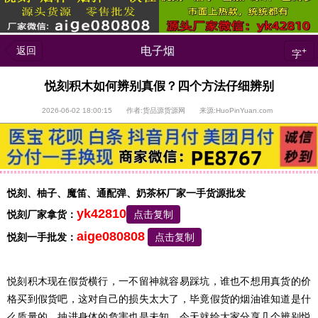
返回
电子烟
+
字
悦刻积木如何辨别真假？四个方法仔细辨别
2026-06-02 18:00:15 作者:货品源货源网 来源:HuoPinYuan.com
悦刻、柚子、魔笛、通配弹、奶茶杯厂家一手货源批发
yk42810
悦刻厂家拿货：
点击复制
aige080808
悦刻一手批发：
点击复制
悦刻积木现在假货横行，一不留神就容易踩坑，谁也不想用真货的价
格买到假货吧，这对自己的损失太大了，毕竟假货的烟油谁知道是什
么质量的，抽进身体的危害也是未知，今天就给大家分享几个辨别悦