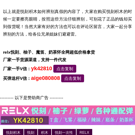
以上就是悦刻积木如何辨别真假的内容了，大家在购买悦刻积木的时
候一定要擦亮眼睛，按照这些方法仔细辨别，可别花了正品的钱却买
到假货呢！当然大家有好的方法也可以在评论区留言，大家一起分享
辨别的方法，给各位兄弟姐妹们避避雷。
relx悦刻、柚子、魔笛、奶茶怀全网超低价格拿货
厂家一手货源渠道，支持一件代发
yk42810
厂家一手V信：
点击复制
aige080808
买弹送杆V信：
点击复制
--------- 以下是赞助商广告 ---------
悦刻积木
悦刻
积木
悦刻一次性
RELX