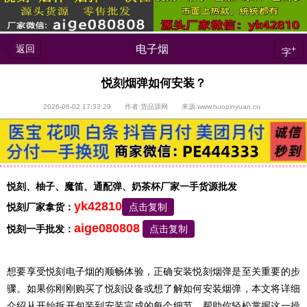
返回
电子烟
+
字
悦刻烟弹如何安装？
2026-06-02 17:33:29 作者:货品源网 来源:www.huopinyuan.cn
悦刻、柚子、魔笛、通配弹、奶茶杯厂家一手货源批发
yk42810
悦刻厂家拿货：
点击复制
aige080808
悦刻一手批发：
点击复制
想要享受悦刻电子烟的顺畅体验，正确安装悦刻烟弹是至关重要的步
骤。如果你刚刚购买了悦刻设备或想了解如何安装烟弹，本文将详细
介绍从开始拆开包装到安装完成的每个细节，帮助你轻松掌握这一操