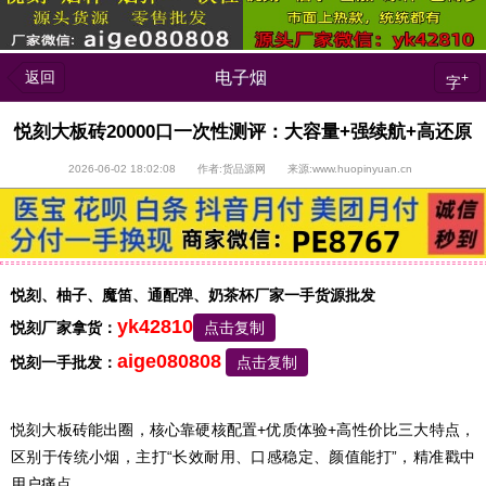
返回
电子烟
+
字
悦刻大板砖20000口一次性测评：大容量+强续航+高还原
2026-06-02 18:02:08 作者:货品源网 来源:www.huopinyuan.cn
悦刻、柚子、魔笛、通配弹、奶茶杯厂家一手货源批发
yk42810
悦刻厂家拿货：
点击复制
aige080808
悦刻一手批发：
点击复制
悦刻大板砖能出圈，核心靠硬核配置+优质体验+高性价比三大特点，
区别于传统小烟，主打“长效耐用、口感稳定、颜值能打”，精准戳中
用户痛点。