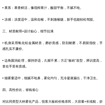
• 果系：果香鲜活，像现榨果汁，酸甜平衡，不腻不呛。
• 凉感：凉度适中，温和击喉，不刺激喉咙，新手也能轻松驾驭。
三、材质耐用+设计贴心，细节拉满
• 机身采用氧化铝金属材质，磨砂质感，防刮耐磨，不易留指纹，手
感扎实不廉价。
• 边角圆润处理，握持舒适，久握不累；方正“板砖”造型，辨识度高，
拿在手里有质感。
• 烟雾量适中，细腻不呛鼻，雾化均匀，无冷凝液漏出，干净卫生。
四、高性价比，省钱省心
对比同类型大杯雾化产品，悦客大板砖价格亲民，大容量+长续航，折