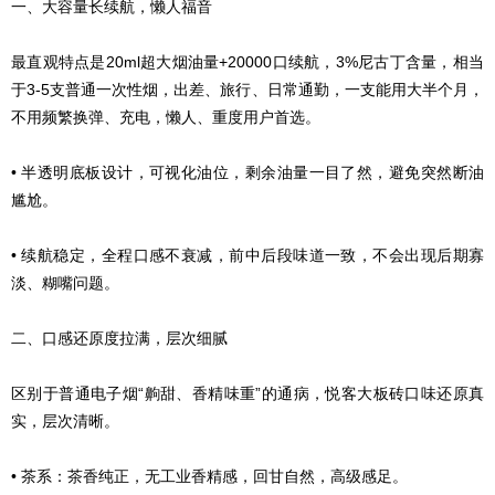
一、大容量长续航，懒人福音
最直观特点是20ml超大烟油量+20000口续航，3%尼古丁含量，相当
于3-5支普通一次性烟，出差、旅行、日常通勤，一支能用大半个月，
不用频繁换弹、充电，懒人、重度用户首选。
• 半透明底板设计，可视化油位，剩余油量一目了然，避免突然断油
尴尬。
• 续航稳定，全程口感不衰减，前中后段味道一致，不会出现后期寡
淡、糊嘴问题。
二、口感还原度拉满，层次细腻
区别于普通电子烟“齁甜、香精味重”的通病，悦客大板砖口味还原真
实，层次清晰。
• 茶系：茶香纯正，无工业香精感，回甘自然，高级感足。