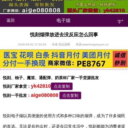
返回
电子烟
+
字
悦刻烟弹放进去没反应怎么回事
2026-06-02 17:33:26 作者:货品源网 来源:www.huopinyuan.cn
悦刻、柚子、魔笛、通配弹、奶茶杯厂家一手货源批发
yk42810
悦刻厂家拿货：
点击复制
aige080808
悦刻一手批发：
点击复制
悦刻电子烟以其便捷的使用方式和多种口味的烟弹，成为了许多烟民
的首选。无论是在外出时，还是在日常生活中，悦刻都能为消费者提