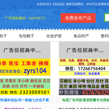
欢迎您访问【货品源】微商货源网站，本站可以免费发布微商
免费发布产品
广告招租微信：Jay0594123
鞋子
包包帽子
化妆护肤
食品特产
数码
男性滋补佳品,吃一粒做七次也不累
电视广告同款通便胶囊专治便