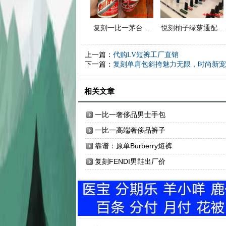
复刻一比一茅台 ...
悦刻柚子绿萝通配...
上一篇：
代购LV短裤工厂直销
下一篇：
复刻单肩包斜挎魅力无限，时尚新宠
相关文章
一比一奢侈品男士手包
一比一高端奢侈品裤子
靠谱：原单Burberry短裤
复刻FENDI男鞋出厂价