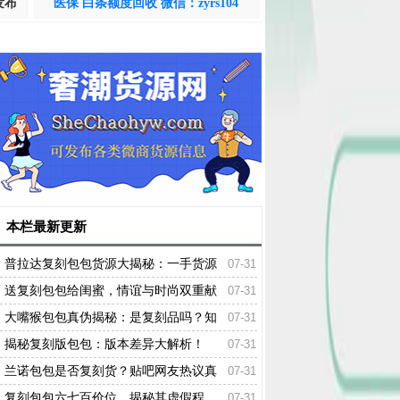
发布
医保 白条额度回收 微信：zyrs104
本栏最新更新
普拉达复刻包包货源大揭秘：一手货源
07-31
渠道火热出炉！
送复刻包包给闺蜜，情谊与时尚双重献
07-31
礼！
大嘴猴包包真伪揭秘：是复刻品吗？知
07-31
乎热议解读！
揭秘复刻版包包：版本差异大解析！
07-31
兰诺包包是否复刻货？贴吧网友热议真
07-31
相揭晓！
复刻包包六七百价位，揭秘其虚假程
07-31