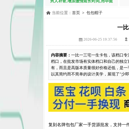
男人补肾,增加激情延长时间,用毕挺
当前位置：
首页
>
包包帽子
一比
2026-06-25 19:37:56
内容摘要：
一比一三宅一生卡包，该档口专
档口，在批发市场有实体档口和自己的独立
有，而且是高版本质量很好价格还低，是一
以其简约而不简单的设计美学，展现了“少即.
复刻名牌包包厂家一手货源批发，支持一