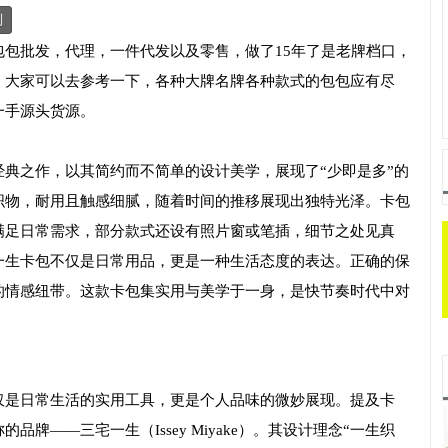
制
包批发，代理，一件代发以及零售，做了15年了是老牌档口，
，大家可以去参考一下，各种大牌名牌各种款式的包包应有尽
一手源头货源。
典之作，以其简约而不简单的设计美学，展现了“少即是多”的
织物，耐用且触感细腻，随着时间的推移展现出独特光泽。卡包
满足日常需求，部分款式还设有照片窗或笔插，细节之处见真
一生卡包不仅是日常用品，更是一种生活态度的表达。正确的保
的情感纽带。这款卡包集实用与美学于一身，是快节奏时代中对
仅是日常生活的实用工具，更是个人品味的微妙展现。提及卡
牌——三宅一生（Issey Miyake）。其设计理念“一生织