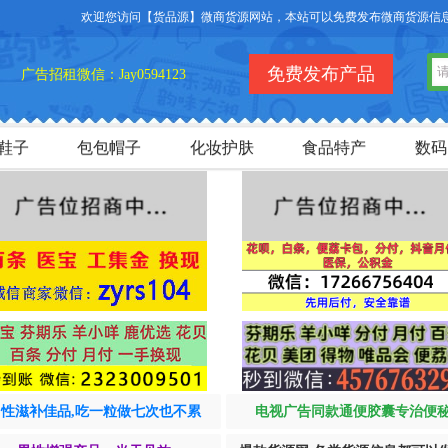
免费发布产品
广告招租微信：Jay0594123
鞋子
包包帽子
化妆护肤
食品特产
数码
男性滋补佳品,吃一粒做七次也不累
电视广告同款通便胶囊专治便