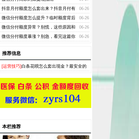
抖音月付额度怎么套出来？抖音月付有
06-26
额度付不了款吗？
微信分付额度怎么提升？临时额度背后
06-26
那些你必须知道的事！
微信分付额度异常？别慌，这些原因和
06-26
解决方法你一定要知道！
微信分付额度暴涨？别急，看完这篇你
06-26
就懂了！
推荐信息
[运营技巧]
白条花呗怎么套出现金？最安全的
方法 还支持分付 羊小咩 分期乐
本栏推荐