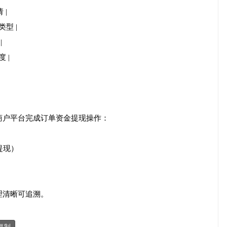
 |
类型 |
|
 |
商户平台完成订单资金提现操作：
提现）
理清晰可追溯。
复制