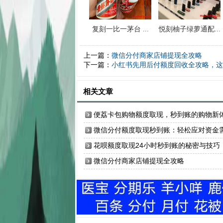
复刻一比一茅台 ...
悦刻柚子绿萝通配...
上一篇：
微信分付商家店铺提现全攻略
下一篇：
小红书先用后付额度回收全攻略，这
相关文章
便荔卡包购物额度取现，秒到账的购物新
验
微信分付额度取现秒到账：轻松应对资金
求的全攻略
花呗额度取现24小时秒到账的秘密与技巧
微信分付商家店铺提现全攻略