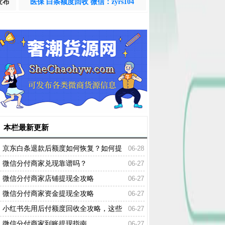
发布
医保 白条额度回收 微信：zyrs104
本栏最新更新
京东白条退款后额度如何恢复？如何提
06-28
升京东白条额度？
微信分付商家兑现靠谱吗？
06-27
微信分付商家店铺提现全攻略
06-27
微信分付商家资金提现全攻略
06-27
小红书先用后付额度回收全攻略，这些
06-27
坑别踩！
微信分付商家到账提现指南
06-27