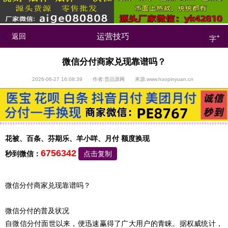
返回
运营技巧
+
字
微信分付商家兑现靠谱吗？
2026-06-27 16:08:39 作者:货品源网 来源:www.huopinyuan.cn
花被、百条、芬期乐、羊小咩、月付 额度换现
6756342
秒到微信：
点击复制
微信分付商家兑现靠谱吗？
微信分付的普及状况
自微信分付面世以来，便迅速赢得了广大用户的青睐。据权威统计，