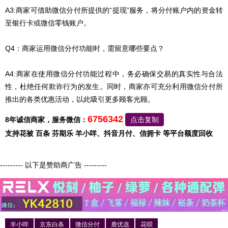
A3:商家可借助微信分付所提供的“提现”服务，将分付账户内的资金转
至银行卡或微信零钱账户。
Q4：
商家运用微信分付功能时，需留意哪些要点？
A4:
商家在使用微信分付功能过程中，务必确保交易的真实性与合法
性，杜绝任何欺诈行为的发生。同时，商家亦可充分利用微信分付所
推出的各类优惠活动，以此吸引更多顾客光顾。
6756342
8年诚信商家，服务微信：
点击复制
支持花被 百条 芬期乐 羊小咩、抖音月付、信拥卡 等平台额度回收
--------- 以下是赞助商广告 ---------
羊小咩
京东白条
微信分付
鹿优选
花呗