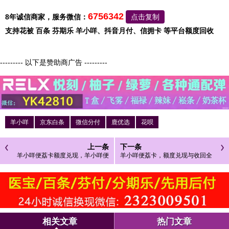
6756342
8年诚信商家，服务微信：
点击复制
支持花被 百条 芬期乐 羊小咩、抖音月付、信拥卡 等平台额度回收
--------- 以下是赞助商广告 ---------
羊小咩
京东白条
微信分付
鹿优选
花呗
上一条
下一条
羊小咩便荔卡额度兑现，羊小咩便
羊小咩便荔卡，额度兑现与收回全
荔卡额度收回了吗？
攻略，新手必看！
相关文章
热门文章