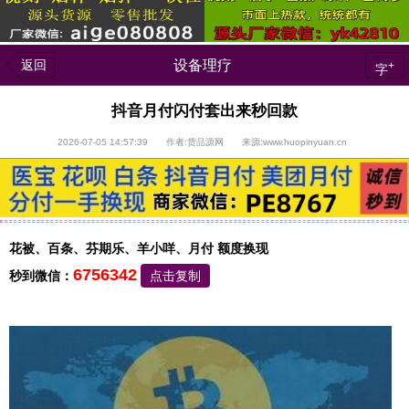
返回
设备理疗
+
字
抖音月付闪付套出来秒回款
2026-07-05 14:57:39 作者:货品源网 来源:www.huopinyuan.cn
花被、百条、芬期乐、羊小咩、月付 额度换现
6756342
秒到微信：
点击复制